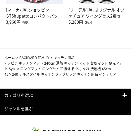
[マーナxJALショッピン
[リーデル]JALオリジナル オヴ
グ]Shupattoコンパクトバッグ
ァチュア ワイングラス2脚セッ
Drop JAL客室乗務員（LC）ス
3,960円
ト（レッドワイン）
5,280円
（税込）
（税込）
カーフ柄
ホーム
>
BACKYARD FAMILY
>
キッチン用品
>
シビラ キッチンマット 240cm 通販 キッチン マット 台所マット 足元マッ
ト Sybilla ロングマット ロングサイズ 洗える おしゃれ 洗濯機 45cm
45×240 テキスタイル キッチンファブリック キッチン用品 インテリア
カテゴリを選ぶ
ジャンルを選ぶ