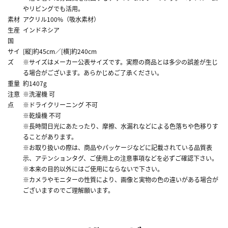
やリビングでも活用。
素材
アクリル100%（吸水素材）
生産
インドネシア
国
サイ
[縦]約45cm／[横]約240cm
ズ
※サイズはメーカー公表サイズです。実際の商品とは多少の誤差が生じ
る場合がございます。あらかじめご了承ください。
重量
約1407g
注意
※洗濯機 可
点
※ドライクリーニング 不可
※乾燥機 不可
※長時間日光にあたったり、摩擦、水漏れなどによる色落ちや色移りす
ることがあります。
※お取り扱いの際は、商品やパッケージなどに記載されている品質表
示、アテンションタグ、ご使用上の注意事項などを必ずご確認下さい。
※本来の目的以外にはご使用にならないで下さい。
※カメラやモニターの性質により、画像と実物の色の違いがある場合が
ございますのでご理解願います。