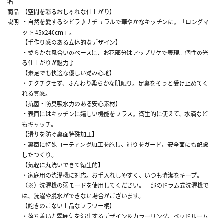
名
商品
【空間を彩るおしゃれな仕上がり】
説明
・自然を愛するシビラ♪ナチュラルで華やかなキッチンに。「ロングマ
ット 45x240cm」。
【手作り感のある立体的なデザイン】
・柔らかな風合いのベースに、お花部分はアップリケで表現。個性の光
る仕上がりが魅力♪
【素足でも快適な優しい踏み心地】
・チクチクせず、ふんわり柔らかな肌触り。足裏をそっと受け止めてく
れる質感。
【抗菌・防臭吸水力のある安心素材】
・表面にはキッチンに嬉しい機能をプラス。衛生的に使えて、水滴など
もキャッチ。
【滑りを防ぐ裏面特殊加工】
・裏面に特殊コーティング加工を施し、滑りをガード。安全面にも配慮
したつくり。
【気軽に丸洗いできて衛生的】
・家庭用の洗濯機に対応。お手入れしやすく、いつも清潔をキープ。
（※）洗濯機の弱モードを使用してください。一部のドラム式洗濯機で
は、洗濯や脱水ができない場合がございます。
【飽きのこない上品なフラワー柄】
・落ち着いた雰囲気を演出するデザイン＆カラーリング。ベッドルーム