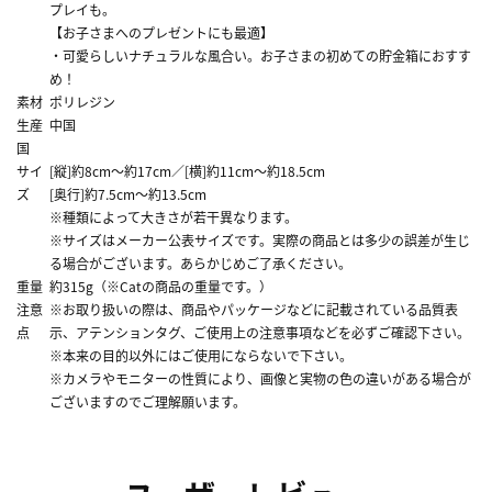
プレイも。
【お子さまへのプレゼントにも最適】
・可愛らしいナチュラルな風合い。お子さまの初めての貯金箱におすす
め！
素材
ポリレジン
生産
中国
国
サイ
[縦]約8cm～約17cm／[横]約11cm～約18.5cm
ズ
[奥行]約7.5cm～約13.5cm
※種類によって大きさが若干異なります。
※サイズはメーカー公表サイズです。実際の商品とは多少の誤差が生じ
る場合がございます。あらかじめご了承ください。
重量
約315g（※Catの商品の重量です。）
注意
※お取り扱いの際は、商品やパッケージなどに記載されている品質表
点
示、アテンションタグ、ご使用上の注意事項などを必ずご確認下さい。
※本来の目的以外にはご使用にならないで下さい。
※カメラやモニターの性質により、画像と実物の色の違いがある場合が
ございますのでご理解願います。