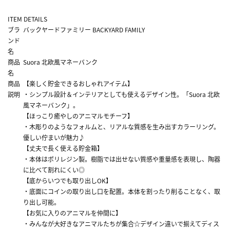
ITEM DETAILS
ブラ
バックヤードファミリー BACKYARD FAMILY
ンド
名
商品
Suora 北欧風マネーバンク
名
商品
【楽しく貯金できるおしゃれアイテム】
説明
・シンプル設計＆インテリアとしても使えるデザイン性。「Suora 北欧
風マネーバンク」。
【ほっこり癒やしのアニマルモチーフ】
・木彫りのようなフォルムと、リアルな質感を生み出すカラーリング。
優しい佇まいが魅力♪
【丈夫で長く使える貯金箱】
・本体はポリレジン製。樹脂では出せない質感や重量感を表現し、陶器
に比べて割れにくい◎
【底からいつでも取り出しOK】
・底面にコインの取り出し口を配置。本体を割ったり削ることなく、取
り出し可能。
【お気に入りのアニマルを仲間に】
・みんなが大好きなアニマルたちが集合☆デザイン違いで揃えてディス