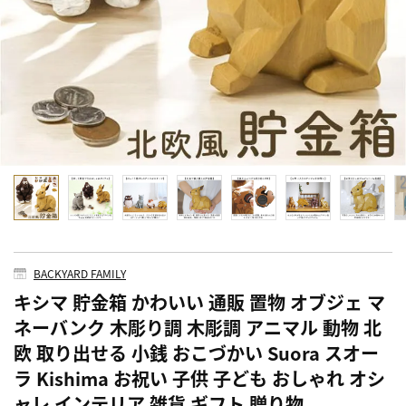
BACKYARD FAMILY
キシマ 貯金箱 かわいい 通販 置物 オブジェ マ
ネーバンク 木彫り調 木彫調 アニマル 動物 北
欧 取り出せる 小銭 おこづかい Suora スオー
ラ Kishima お祝い 子供 子ども おしゃれ オシ
ャレ インテリア 雑貨 ギフト 贈り物