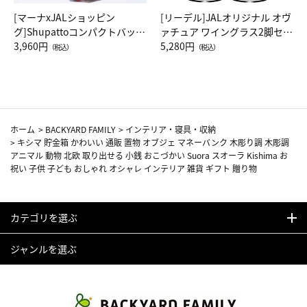
[マーナxJALショッピン
[リーデル]JALオリジナル オヴ
グ]Shupattoコンパクトバッグ
ァチュア ワイングラス2脚セッ
Drop JAL客室乗務員（LC）ス
3,960円
ト（レッドワイン）
5,280円
（税込）
（税込）
カーフ柄
ホーム
>
BACKYARD FAMILY
>
インテリア・寝具・収納
>
キシマ 貯金箱 かわいい 通販 置物 オブジェ マネーバンク 木彫り調 木彫調
アニマル 動物 北欧 取り出せる 小銭 おこづかい Suora スオーラ Kishima お
祝い 子供 子ども おしゃれ オシャレ インテリア 雑貨 ギフト 贈り物
カテゴリを選ぶ
ジャンルを選ぶ