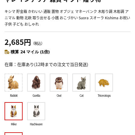
キシマ 貯金箱 かわいい 通販 置物 オブジェ マネーバンク 木彫り調 木彫調 ア
ニマル 動物 北欧 取り出せる 小銭 おこづかい Suora スオーラ Kishima お祝い
子供 子ども おしゃれ
2,685円
（税込）
積算 24 マイル (1倍)
在庫
在庫あり(12時までの注文で当日発送)
Rabbit
Gorilla
Owl
Cat
Triceratops
Mike
Hachiware