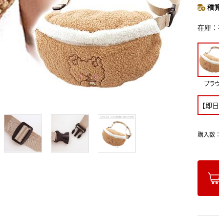
積算
在庫
ブラ
【即日
購入数