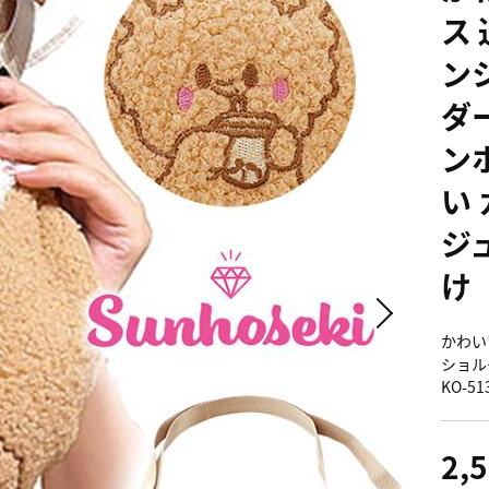
ス
ン
ダ
ンホ
い 
ジ
け
かわい
ショル
KO-5
2,