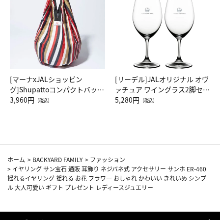
[マーナxJALショッピン
[リーデル]JALオリジナル オヴ
グ]Shupattoコンパクトバッグ
ァチュア ワイングラス2脚セッ
Drop JAL客室乗務員（LC）ス
3,960円
ト（レッドワイン）
5,280円
（税込）
（税込）
カーフ柄
ホーム
>
BACKYARD FAMILY
>
ファッション
>
イヤリング サン宝石 通販 耳飾り ネジバネ式 アクセサリー サンホ ER-460
揺れるイヤリング 揺れる お花 フラワー おしゃれ かわいい きれいめ シンプ
ル 大人可愛い ギフト プレゼント レディースジュエリー