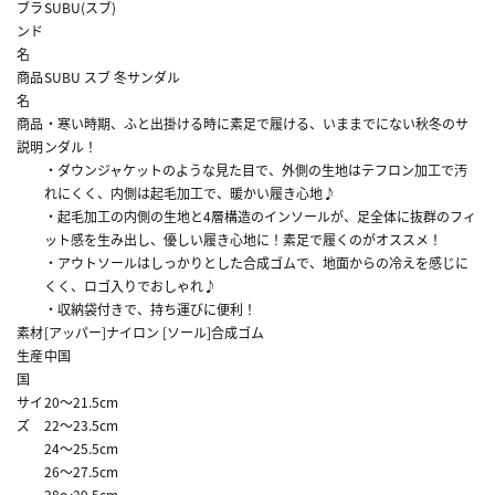
ブラ
SUBU(スブ)
ンド
名
商品
SUBU スブ 冬サンダル
名
商品
・寒い時期、ふと出掛ける時に素足で履ける、いままでにない秋冬のサ
説明
ンダル！
・ダウンジャケットのような見た目で、外側の生地はテフロン加工で汚
れにくく、内側は起毛加工で、暖かい履き心地♪
・起毛加工の内側の生地と4層構造のインソールが、足全体に抜群のフィ
ット感を生み出し、優しい履き心地に！素足で履くのがオススメ！
・アウトソールはしっかりとした合成ゴムで、地面からの冷えを感じに
くく、ロゴ入りでおしゃれ♪
・収納袋付きで、持ち運びに便利！
素材
[アッパー]ナイロン [ソール]合成ゴム
生産
中国
国
サイ
20～21.5cm
ズ
22～23.5cm
24～25.5cm
26～27.5cm
28～29.5cm