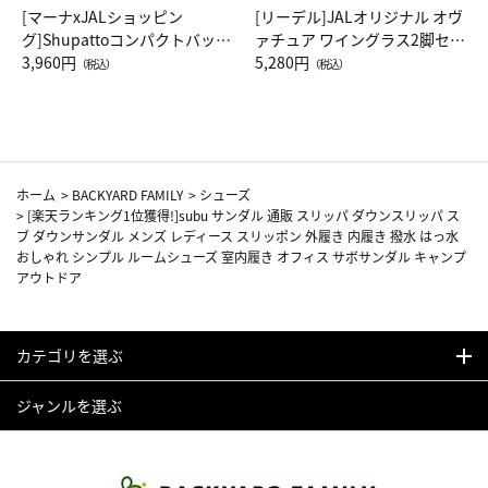
[マーナxJALショッピン
[リーデル]JALオリジナル オヴ
グ]Shupattoコンパクトバッグ
ァチュア ワイングラス2脚セッ
Drop JAL客室乗務員（LC）ス
3,960円
ト（レッドワイン）
5,280円
（税込）
（税込）
カーフ柄
ホーム
>
BACKYARD FAMILY
>
シューズ
>
[楽天ランキング1位獲得!]subu サンダル 通販 スリッパ ダウンスリッパ ス
ブ ダウンサンダル メンズ レディース スリッポン 外履き 内履き 撥水 はっ水
おしゃれ シンプル ルームシューズ 室内履き オフィス サボサンダル キャンプ
アウトドア
カテゴリを選ぶ
ジャンルを選ぶ