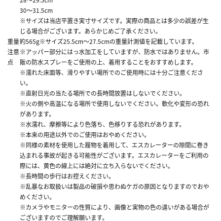
30～31.5cm
※サイズは当店平置き実寸サイズです。実際の商品とは多少の誤差が生
じる場合がございます。あらかじめご了承ください。
重量
約565g※サイズ25.5cm～27.5cmの重量計測値を記載しています。
注意
※アッパー部分にはっ水加工をしていますが、防水ではありません。市
点
販の防水スプレーをご使用の上、着用することをおすすめします。
※濡れた床面等、滑りやすい場所でのご使用時には十分ご注意くださ
い。
※直射日光の当たる場所での長時間放置はしないでください。
※火の側や高温になる場所で使用しないでください。軟化や変形の恐れ
があります。
※水濡れ、摩擦等により色落ち、色移りする恐れがあります。
※本来の用途以外でのご使用はおやめください。
※同様の素材を使用した履物を着用して、エスカレーターの隙間に巻き
込まれる事故が起きる可能性がございます。エスカレーターをご利用の
際には、黄色の線上には絶対に立ち入らないでください。
※長時間の歩行はお控えください。
※乱暴なお取扱いは製品の破損や思わぬケガの原因となりますのでおや
めください。
※カメラやモニターの性質により、画像と実物の色の違いがある場合が
ございますのでご理解願います。