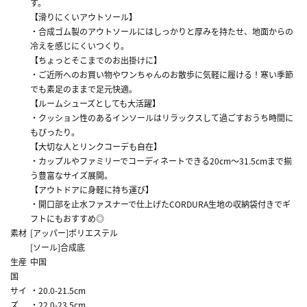
す。
【滑りにくいアウトソール】
・合成ゴム製のアウトソールにはしっかりと厚みを持たせ、地面からの
冷えを感じにくいつくり。
【ちょっとそこまでのお出掛けに】
・ご近所へのお買い物やワンちゃんのお散歩に気軽に履ける！寒い季節
でも素足のままで足元快適。
【ルームシューズとしても大活躍】
・クッション性のあるインソールはリラックスして過ごすおうち時間に
もぴったり。
【大切な人とリンクコーデも自在】
・カップルやファミリーでコーディネートできる20cm～31.5cmまで揃
う豊富なサイズ展開。
【アウトドアに身軽に持ち運び】
・開口部を止水ファスナーで仕上げたCORDURA生地の収納袋付きでギ
フトにもおすすめ◎
素材
[アッパー]ポリエステル
[ソール]合成底
生産
中国
国
サイ
・20.0-21.5cm
ズ
・22.0-23.5cm