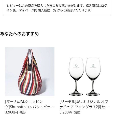
レビューはこの商品を購入した方のみ投稿いただけます。購入商品はログ
イン後、マイページ内
購入履歴一覧
からご確認いただけます。
あなたへのおすすめ
[マーナxJALショッピン
[リーデル]JALオリジナル オヴ
グ]Shupattoコンパクトバッグ
ァチュア ワイングラス2脚セッ
Drop JAL客室乗務員（LC）ス
3,960円
ト（レッドワイン）
5,280円
（税込）
（税込）