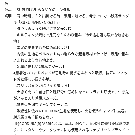
名
商品
【SUBU誰も知らない冬のサンダル】
説明
・寒い時期、ふと出掛ける時に素足で履ける、今までにない秋冬サンダ
ル「SUBU NANNEN Outline」
【ダウンのような暖かさで足元包む】
・キルティング素材で足元をふんわり包み、冷え込む朝も暖かな履き心
地！
【素足のままでも至福の心地よさ】
・内側の生地をベルベット調の滑らかな起毛素材で仕上げ、素足が包み
込まれるような心地よさ。
【足裏に優しい4層構造ソール】
4層構造のフッドベッドが着地時の衝撃をふわっと吸収。抜群のフィッ
ト感と優しい履き心地。
【スリッパみたいにサッと履ける】
・大きく開いた履き口と踵部分が低めになったフラット形状で、つま先
がスッと入り着脱スムーズ。
【焚き火を囲むキャンプシーンに】
・難燃性に優れたCORDURA生地を使用し、火を使うキャンプに最適。
脱ぎ履きも手間取らない！
(※)CORDURA(R)FABRICとは、摩耗、耐久性、耐水性に優れた繊維であ
り、ミリタリーやワークウェアにも使用されるファブリックブランドで