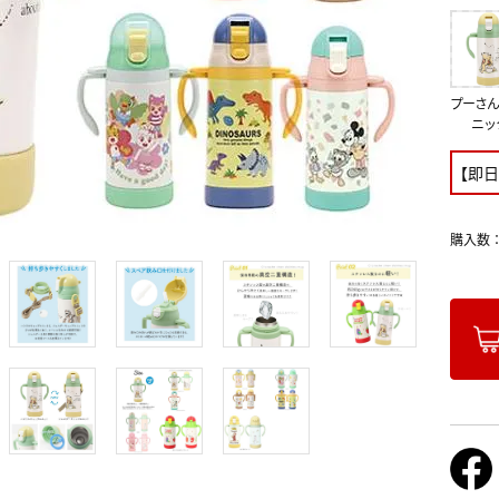
プーさん
ニッ
【即日
購入数