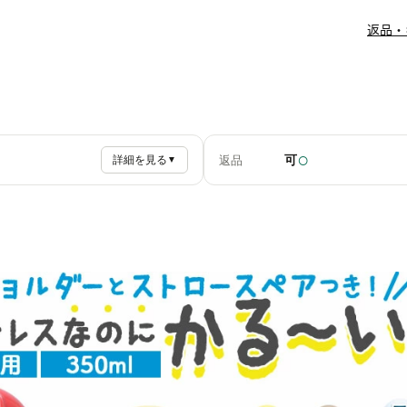
返品・
○
可
返品
詳細を見る
▼