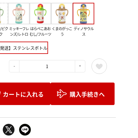
/ピク
ミッキーフレ
はらぺこあお
くまのがっこ
ディノサウル
ク
ンズ/レトロ
むし/フルーツ
う
ス
発送】ステンレスボトル
：
カートに入れる
購入手続きへ