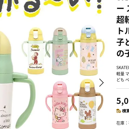
ー
超軽
トル
子
の
SKA
軽量 マ
ども 
5,
積算
在庫