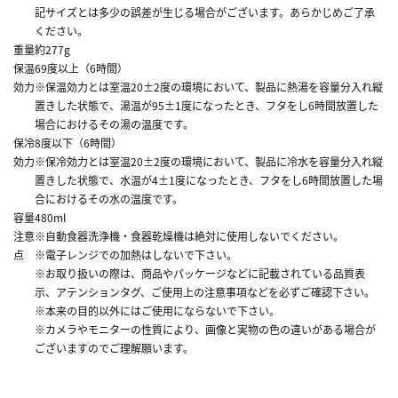
記サイズとは多少の誤差が生じる場合がございます。あらかじめご了承
ください。
重量
約277g
保温
69度以上（6時間）
効力
※保温効力とは室温20±2度の環境において、製品に熱湯を容量分入れ縦
置きした状態で、湯温が95±1度になったとき、フタをし6時間放置した
場合におけるその湯の温度です。
保冷
8度以下（6時間）
効力
※保冷効力とは室温20±2度の環境において、製品に冷水を容量分入れ縦
置きした状態で、水温が4±1度になったとき、フタをし6時間放置した場
合におけるその水の温度です。
容量
480ml
注意
※自動食器洗浄機・食器乾燥機は絶対に使用しないでください。
点
※電子レンジでの加熱はしないで下さい。
※お取り扱いの際は、商品やパッケージなどに記載されている品質表
示、アテンションタグ、ご使用上の注意事項などを必ずご確認下さい。
※本来の目的以外にはご使用にならないで下さい。
※カメラやモニターの性質により、画像と実物の色の違いがある場合が
ございますのでご理解願います。