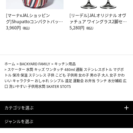
[マーナxJALショッピン
[リーデル]JALオリジナル オヴ
グ]Shupattoコンパクトバッグ
ァチュア ワイングラス2脚セッ
Drop JAL客室乗務員（LC）ス
3,960円
ト（レッドワイン）
5,280円
（税込）
（税込）
カーフ柄
ホーム
>
BACKYARD FAMILY
>
キッチン用品
>
スケーター 水筒 キッズ ワンタッチ 480ml 通販 ステンレスボトル マグボ
トル 保冷 保温 ステンレス 子供 こども 子供用 女の子 男の子 大人 女子 かわ
いい キャラクター おしゃれ シンプル 遠足 運動会 お弁当 ランチ 水分補給 広
口 洗いやすい 子供用水筒 SKATER STOT5
カテゴリを選ぶ
ジャンルを選ぶ