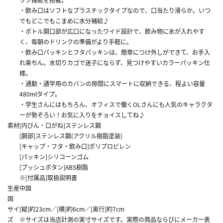
・飲み口はソフトなプラスチックタイプなので、口当たり滑らか。いつ
でもどこでもこまめに水分補給♪
・ボトル開口部が広口になったワイド設計で、飲み物に氷が入れやす
く、毎朝のドリンクの準備がより手軽に。
・飲み口パッキンとフタパッキンは、簡単につけ外しができて、お手入
れ楽ちん。水切りカゴで迷子にならず、見つけやすいカラーパッキン仕
様。
・通勤・通学用のカバンの隙間にスマートに収納できる、程よい容量
480mlタイプ。
・学生さんにはもちろん、オフィスで働くOLさんにも人気のキャラクタ
ーが勢ぞろい！お気に入りをチョイスしてね♪
素材
[内びん・口がね]ステンレス鋼
[胴部]ステンレス鋼(アクリル樹脂塗装)
[キャップ・フタ・飲み口]ポリプロピレン
[パッキン]シリコーンゴム
[プッシュボタン]ABS樹脂
※[付属品]取扱説明書
生産
中国
国
サイ
[縦]約23cm／[横]約6cm／[奥行]約7cm
ズ
※サイズは当店計測の実寸サイズです。実際の商品ならびにメーカー表