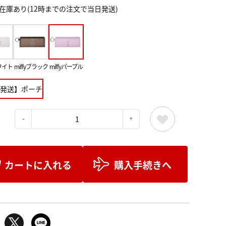
在庫あり(12時までの注文で当日発送)
ホワイト
miffyブラック
miffyパープル
発送】ポーチ
：
カートに入れる
購入手続きへ