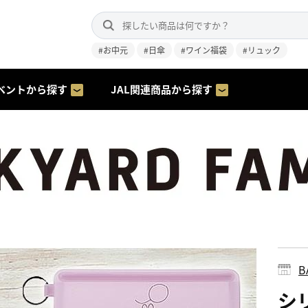
#お中元
#日傘
#ワイン福袋
#リュック
ベントから探す
JAL関連商品から探す
B
シ