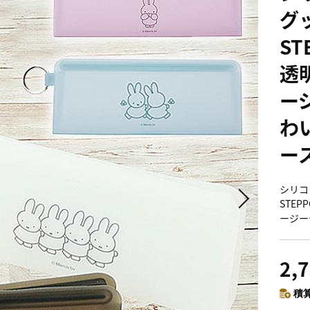
グ
ST
透明
ー
わ
ー
シリコ
STEP
ージー
2,
積算