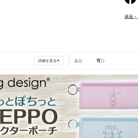
返品・
○
可
返品
詳細を見る
▼