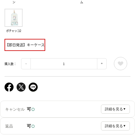
ン
ム
ポチャッコ2
【即日発送】キーケース
購入数：
○
可
キャンセル
詳細を見る
▼
○
可
返品
詳細を見る
▼