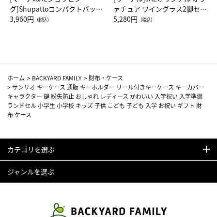
グ]Shupattoコンパクトバッグ
ァチュア ワイングラス2脚セッ
Drop JAL客室乗務員（LC）ス
3,960円
ト（レッドワイン）
5,280円
（税込）
（税込）
カーフ柄
ホーム
>
BACKYARD FAMILY
>
財布・ケース
>
サンリオ キーケース 通販 キーホルダー リール付きキーケース キーカバー
キャラクター 鍵 紛失防止 おしゃれ レディース かわいい 入学祝い 入学準備
ランドセル 小学生 小学校 キッズ 子供 こども 子ども 入学 お祝い ギフト 財
布 ケース
カテゴリを選ぶ
ジャンルを選ぶ