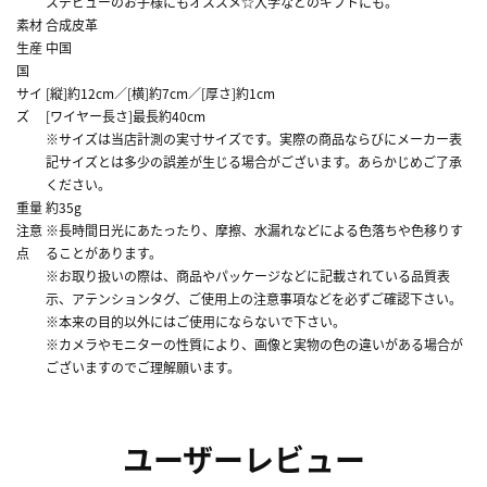
スデビューのお子様にもオススメ☆入学などのギフトにも。
素材
合成皮革
生産
中国
国
サイ
[縦]約12cm／[横]約7cm／[厚さ]約1cm
ズ
[ワイヤー長さ]最長約40cm
※サイズは当店計測の実寸サイズです。実際の商品ならびにメーカー表
記サイズとは多少の誤差が生じる場合がございます。あらかじめご了承
ください。
重量
約35g
注意
※長時間日光にあたったり、摩擦、水漏れなどによる色落ちや色移りす
点
ることがあります。
※お取り扱いの際は、商品やパッケージなどに記載されている品質表
示、アテンションタグ、ご使用上の注意事項などを必ずご確認下さい。
※本来の目的以外にはご使用にならないで下さい。
※カメラやモニターの性質により、画像と実物の色の違いがある場合が
ございますのでご理解願います。
ユーザーレビュー