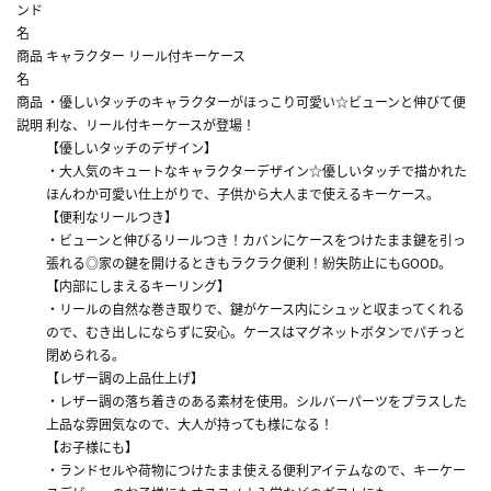
ンド
名
商品
キャラクター リール付キーケース
名
商品
・優しいタッチのキャラクターがほっこり可愛い☆ビューンと伸びて便
説明
利な、リール付キーケースが登場！
【優しいタッチのデザイン】
・大人気のキュートなキャラクターデザイン☆優しいタッチで描かれた
ほんわか可愛い仕上がりで、子供から大人まで使えるキーケース。
【便利なリールつき】
・ビューンと伸びるリールつき！カバンにケースをつけたまま鍵を引っ
張れる◎家の鍵を開けるときもラクラク便利！紛失防止にもGOOD。
【内部にしまえるキーリング】
・リールの自然な巻き取りで、鍵がケース内にシュッと収まってくれる
ので、むき出しにならずに安心。ケースはマグネットボタンでパチっと
閉められる。
【レザー調の上品仕上げ】
・レザー調の落ち着きのある素材を使用。シルバーパーツをプラスした
上品な雰囲気なので、大人が持っても様になる！
【お子様にも】
・ランドセルや荷物につけたまま使える便利アイテムなので、キーケー