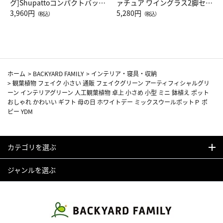
グ]Shupattoコンパクトバッグ
ァチュア ワイングラス2脚セッ
Drop JAL客室乗務員（LC）ス
3,960円
ト（レッドワイン）
5,280円
（税込）
（税込）
カーフ柄
ホーム
>
BACKYARD FAMILY
>
インテリア・寝具・収納
>
観葉植物 フェイク 小さい 通販 フェイクグリーン アーティフィシャルグリ
ーン インテリアグリーン 人工観葉植物 卓上 小さめ 小型 ミニ 鉢植え ポット
おしゃれ かわいい ギフト 母の日 ホワイトデー ミックスウールポットＰ ポ
ピー YDM
カテゴリを選ぶ
ジャンルを選ぶ