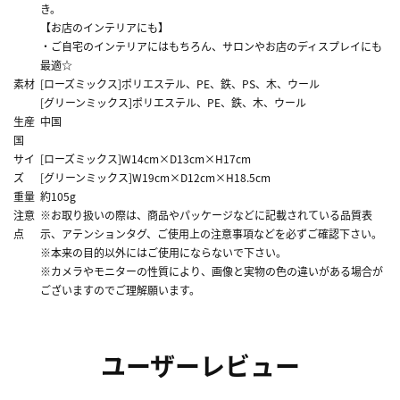
き。
【お店のインテリアにも】
・ご自宅のインテリアにはもちろん、サロンやお店のディスプレイにも
最適☆
素材
[ローズミックス]ポリエステル、PE、鉄、PS、木、ウール
[グリーンミックス]ポリエステル、PE、鉄、木、ウール
生産
中国
国
サイ
[ローズミックス]W14cm×D13cm×H17cm
ズ
[グリーンミックス]W19cm×D12cm×H18.5cm
重量
約105g
注意
※お取り扱いの際は、商品やパッケージなどに記載されている品質表
点
示、アテンションタグ、ご使用上の注意事項などを必ずご確認下さい。
※本来の目的以外にはご使用にならないで下さい。
※カメラやモニターの性質により、画像と実物の色の違いがある場合が
ございますのでご理解願います。
ユーザーレビュー