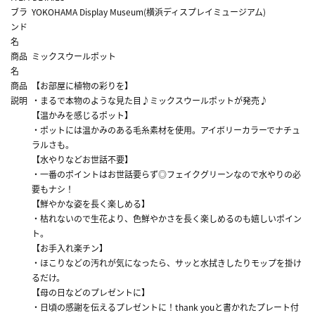
ブラ
YOKOHAMA Display Museum(横浜ディスプレイミュージアム)
ンド
名
商品
ミックスウールポット
名
商品
【お部屋に植物の彩りを】
説明
・まるで本物のような見た目♪ミックスウールポットが発売♪
【温かみを感じるポット】
・ポットには温かみのある毛糸素材を使用。アイボリーカラーでナチュ
ラルさも。
【水やりなどお世話不要】
・一番のポイントはお世話要らず◎フェイクグリーンなので水やりの必
要もナシ！
【鮮やかな姿を長く楽しめる】
・枯れないので生花より、色鮮やかさを長く楽しめるのも嬉しいポイン
ト。
【お手入れ楽チン】
・ほこりなどの汚れが気になったら、サッと水拭きしたりモップを掛け
るだけ。
【母の日などのプレゼントに】
・日頃の感謝を伝えるプレゼントに！thank youと書かれたプレート付