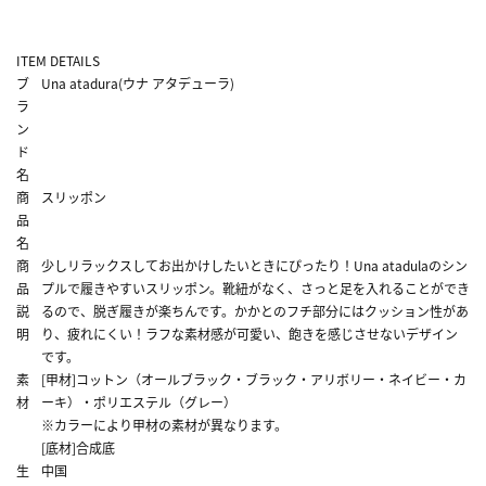
ITEM DETAILS
ブ
Una atadura(ウナ アタデューラ)
ラ
ン
ド
名
商
スリッポン
品
名
商
少しリラックスしてお出かけしたいときにぴったり！Una atadulaのシン
品
プルで履きやすいスリッポン。靴紐がなく、さっと足を入れることができ
説
るので、脱ぎ履きが楽ちんです。かかとのフチ部分にはクッション性があ
明
り、疲れにくい！ラフな素材感が可愛い、飽きを感じさせないデザイン
です。
素
[甲材]コットン（オールブラック・ブラック・アリボリー・ネイビー・カ
材
ーキ）・ポリエステル（グレー）
※カラーにより甲材の素材が異なります。
[底材]合成底
生
中国