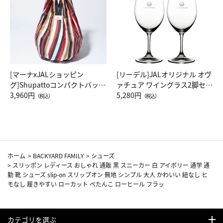
[マーナxJALショッピン
[リーデル]JALオリジナル オヴ
グ]Shupattoコンパクトバッグ
ァチュア ワイングラス2脚セッ
Drop JAL客室乗務員（LC）ス
3,960円
ト（レッドワイン）
5,280円
（税込）
（税込）
カーフ柄
ホーム
>
BACKYARD FAMILY
>
シューズ
>
スリッポン レディース おしゃれ 通販 黒 スニーカー 白 アイボリー 通学 通
勤 靴 シューズ slip-on スリップオン 無地 シンプル 大人 かわいい 紐なし ヒ
モなし 履きやすい ローカット ぺたんこ ローヒール フラッ
カテゴリを選ぶ