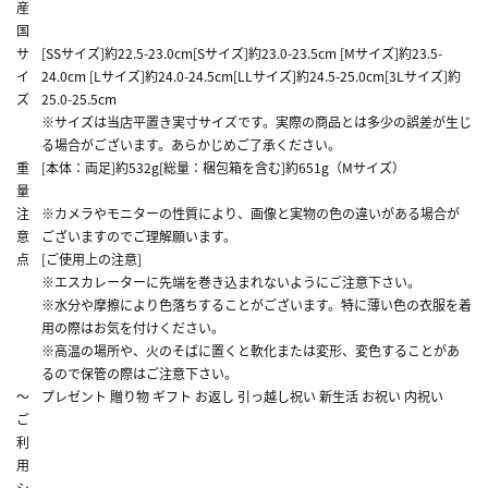
産
国
サ
[SSサイズ]約22.5-23.0cm[Sサイズ]約23.0-23.5cm [Mサイズ]約23.5-
イ
24.0cm [Lサイズ]約24.0-24.5cm[LLサイズ]約24.5-25.0cm[3Lサイズ]約
ズ
25.0-25.5cm
※サイズは当店平置き実寸サイズです。実際の商品とは多少の誤差が生じ
る場合がございます。あらかじめご了承ください。
重
[本体：両足]約532g[総量：梱包箱を含む]約651g（Mサイズ）
量
注
※カメラやモニターの性質により、画像と実物の色の違いがある場合が
意
ございますのでご理解願います。
点
[ご使用上の注意]
※エスカレーターに先端を巻き込まれないようにご注意下さい。
※水分や摩擦により色落ちすることがございます。特に薄い色の衣服を着
用の際はお気を付けください。
※高温の場所や、火のそばに置くと軟化または変形、変色することがあ
るので保管の際はご注意下さい。
～
プレゼント 贈り物 ギフト お返し 引っ越し祝い 新生活 お祝い 内祝い
ご
利
用
シ