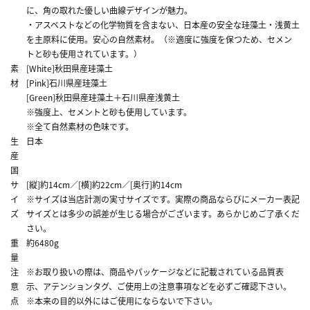
に、角の取れた優しい曲線デザインが魅力。
・アスベストなどの化学物質を含まない、日本産の安全な珪藻土・浅黄土
を主原料に使用。安心の自然素材。（※適度に強度を保つため、セメン
トと砂も使用されています。）
素
[White]秋田県産珪藻土
材
[Pink]石川県産珪藻土
[Green]秋田県産珪藻土＋石川県産浅黄土
※強度上、セメントと砂も使用しています。
※全て自然素材の色味です。
生
日本
産
国
サ
[縦]約14cm／[横]約22cm／[奥行]約14cm
イ
※サイズは当店計測の実寸サイズです。実際の商品ならびにメーカー表記
ズ
サイズとは多少の誤差が生じる場合がございます。あらかじめご了承くだ
さい。
重
約6480g
量
注
※お取り扱いの際は、商品やパッケージなどに記載されている品質表
意
示、アテンションタグ、ご使用上の注意事項などを必ずご確認下さい。
点
※本来の目的以外にはご使用にならないで下さい。