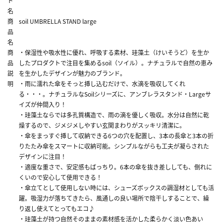
ド
名
商
soil UMBRELLA STAND large
品
名
商
・保湿性や吸水性に優れ、呼吸する素材、珪藻土（けいそうど）を生か
品
したプロダクトで注目を集めるsoil（ソイル）。ナチュラルで自然の恵み
説
を生かしたデザインが魅力のブランド。
明
・雨に濡れた傘をそっと挿し込むだけで、水滴を吸収してくれ
る・・・。ナチュラルなSoilシリーズに、アンブレラスタンド・Largeサ
イズが仲間入り！
・珪藻土ならでは多孔質構造で、雨の滴を優しく吸収。水分は自然に乾
燥するので、ジメジメしやすい玄関まわりがスッキリ清潔に。
・傘をまっすぐ挿して収納できる6つの穴を配置し、3本の長傘と3本の折
りたたみ傘をスマートに収納可能。シンプルながらも工夫が凝らされた
デザインに注目！
・適度な重さで、安定感もばっちり。6本の傘を抜き差ししても、倒れに
くいので安心して使用できる！
・傘立てとして使用しない時には、シューズボックスの調湿材としても活
躍。吸湿力が落ちてきたら、風通しの良い場所で陰干しすることで、繰
り返し使えてとってもエコ♪
・珪藻土が持つ自然そのままの素材感を活かした柔らかく淡い色あい