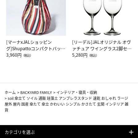
[マーナxJALショッピン
[リーデル]JALオリジナル オヴ
グ]Shupattoコンパクトバッグ
ァチュア ワイングラス2脚セッ
Drop JAL客室乗務員（LC）ス
3,960円
ト（レッドワイン）
5,280円
（税込）
（税込）
カーフ柄
ホーム
>
BACKYARD FAMILY
>
インテリア・寝具・収納
>
soil 傘立て ソイル 通販 珪藻土 アンブレラスタンド 速乾 おしゃれ ラージ
屋外 屋内 国産 傘たて 傘立 かわいい シンプル かさたて 玄関 インテリア 雑
貨
カテゴリを選ぶ