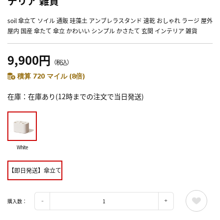
テリア 雑貨
soil 傘立て ソイル 通販 珪藻土 アンブレラスタンド 速乾 おしゃれ ラージ 屋外
屋内 国産 傘たて 傘立 かわいい シンプル かさたて 玄関 インテリア 雑貨
9,900円
（税込）
積算 720 マイル (8倍)
在庫
在庫あり(12時までの注文で当日発送)
White
【即日発送】傘立て
購入数：