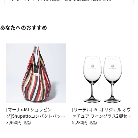
あなたへのおすすめ
[マーナxJALショッピン
[リーデル]JALオリジナル オヴ
グ]Shupattoコンパクトバッグ
ァチュア ワイングラス2脚セッ
Drop JAL客室乗務員（LC）ス
3,960円
ト（レッドワイン）
5,280円
（税込）
（税込）
カーフ柄