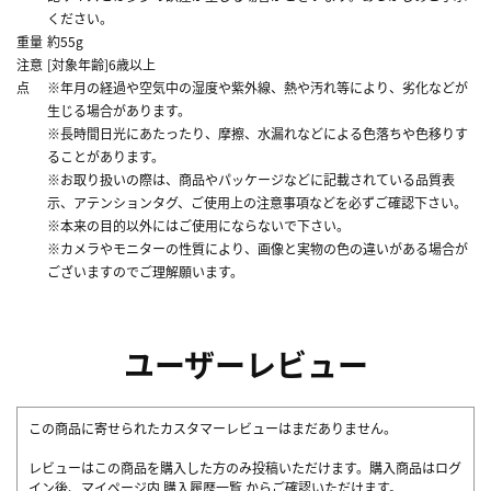
ください。
重量
約55g
注意
[対象年齢]6歳以上
点
※年月の経過や空気中の湿度や紫外線、熱や汚れ等により、劣化などが
生じる場合があります。
※長時間日光にあたったり、摩擦、水漏れなどによる色落ちや色移りす
ることがあります。
※お取り扱いの際は、商品やパッケージなどに記載されている品質表
示、アテンションタグ、ご使用上の注意事項などを必ずご確認下さい。
※本来の目的以外にはご使用にならないで下さい。
※カメラやモニターの性質により、画像と実物の色の違いがある場合が
ございますのでご理解願います。
ユーザーレビュー
この商品に寄せられたカスタマーレビューはまだありません。
レビューはこの商品を購入した方のみ投稿いただけます。購入商品はログ
イン後、マイページ内
購入履歴一覧
からご確認いただけます。