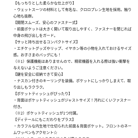
【もっちりとした柔らかな仕上がり】
・ウェットスーツの材料として有名な、クロロプレン生地を採用。触り
心地も抜群。
【開閉スムーズ、安心のファスナー式】
・前面ポケットは大きく開いて取り出しやすく、ファスナーを閉じれば
中身の飛び出しをガード。
【サッと持ち出せるコンパクトサイズ】
・エチケットグッズやリップ、イヤホン等の小物を入れておけるサイズ
感。お子さまのバッグにも！
（※1）保護機能はありませんので、精密機器を入れる際は強い衝撃を
与えないようご注意ください。
【鍵を安全に収納できて安心】
・ナスカン付きのキーリングを装備。ポケットにしっかりしまえて、取
り出しもラクラク。
【ポケットティッシュがぴったり】
・背面はポケットティッシュがジャストサイズ！汚れにくいファスナー
付き。
（※2）ポケットティッシュが1つ付属。
【ディテールにもこだわりをプラス】
・カラフルな内生地で仕切られた前面＆背面ポケット。フロントのネー
ムワッペンもアクセント☆