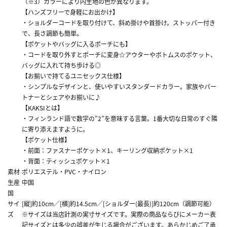
（※3）カラーにより内生地の色が異なります。
【ハンズフリーで身軽にお出かけ】
・ショルダーコードを取り付けて、斜め掛けや首掛け。ストッパー付き
で、長さ調節も簡単。
【ポケットやバッグに入るポーチにも】
・コードを取り外すとポーチに変身☆アウターやボトムスのポケット、
バッグに入れて持ち歩ける◎
【お揃いで持てるユニセックス仕様】
・シンプルなデザインと、使いやすいスタンダードカラー。家族やパー
トナーとシェアやお揃いに♪
【KAKSIとは】
・フィンランド語で数字の”2”を意味する言葉。1番大切な日常のすぐ隣
に寄り添えますように。
【ポケット仕様】
・前面：ファスナーポケット×1、キーリング収納ポケット×1
・背面：ティッシュポケット×1
素材
ポリエステル・PVC・ナイロン
生産
中国
国
サイ
[縦]約10cm／[横]約14.5cm／[ショルダー(最長)]約120cm（調節可能）
ズ
※サイズは当店計測の実寸サイズです。実際の商品ならびにメーカー表
記サイズとは多少の誤差が生じる場合がございます。あらかじめご了承