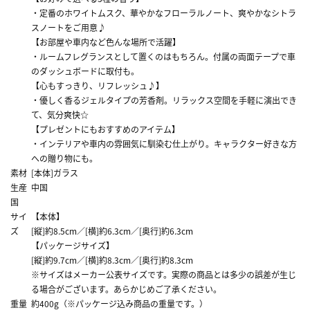
・定番のホワイトムスク、華やかなフローラルノート、爽やかなシトラ
スノートをご用意♪
【お部屋や車内など色んな場所で活躍】
・ルームフレグランスとして置くのはもちろん。付属の両面テープで車
のダッシュボードに取付も。
【心もすっきり、リフレッシュ♪】
・優しく香るジェルタイプの芳香剤。リラックス空間を手軽に演出でき
て、気分爽快☆
【プレゼントにもおすすめのアイテム】
・インテリアや車内の雰囲気に馴染む仕上がり。キャラクター好きな方
への贈り物にも。
素材
[本体]ガラス
生産
中国
国
サイ
【本体】
ズ
[縦]約8.5cm／[横]約6.3cm／[奥行]約6.3cm
【パッケージサイズ】
[縦]約9.7cm／[横]約8.3cm／[奥行]約8.3cm
※サイズはメーカー公表サイズです。実際の商品とは多少の誤差が生じ
る場合がございます。あらかじめご了承ください。
重量
約400g（※パッケージ込み商品の重量です。）