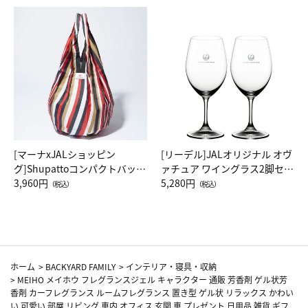
[マーナxJALショッピン
[リーデル]JALオリジナル オヴ
グ]Shupattoコンパクトバッグ
ァチュア ワイングラス2脚セッ
Drop JAL客室乗務員（LC）ス
3,960円
ト（レッドワイン）
5,280円
（税込）
（税込）
カーフ柄
ホーム
>
BACKYARD FAMILY
>
インテリア・寝具・収納
>
MEIHO メイホウ フレグランスジェル キャラクター 通販 芳香剤 ゲル状芳
香剤 カーフレグランス ルームフレグランス 置き型 ゲル状 リラックス かわい
い 可愛い 部屋 リビング 車内 オフィス 玄関 車 プレゼント 日用品 雑貨 ギフ