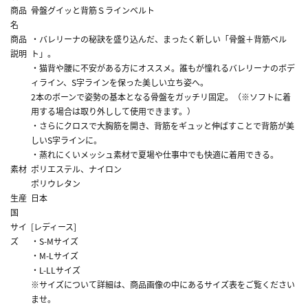
商品
骨盤グイッと背筋Ｓラインベルト
名
商品
・バレリーナの秘訣を盛り込んだ、まったく新しい「骨盤＋背筋ベル
説明
ト」。
・猫背や腰に不安がある方にオススメ。誰もが憧れるバレリーナのボデ
ィライン、S字ラインを保った美しい立ち姿へ。
2本のボーンで姿勢の基本となる骨盤をガッチリ固定。（※ソフトに着
用する場合は取り外しして使用できます。）
・さらにクロスで大胸筋を開き、背筋をギュッと伸ばすことで背筋が美
しいS字ラインに。
・蒸れにくいメッシュ素材で夏場や仕事中でも快適に着用できる。
素材
ポリエステル、ナイロン
ポリウレタン
生産
日本
国
サイ
[レディース]
ズ
・S-Mサイズ
・M-Lサイズ
・L-LLサイズ
※サイズについて詳細は、商品画像の中にあるサイズ表をご覧ください
ませ。