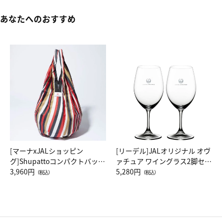
あなたへのおすすめ
[マーナxJALショッピン
[リーデル]JALオリジナル オヴ
グ]Shupattoコンパクトバッグ
ァチュア ワイングラス2脚セッ
Drop JAL客室乗務員（LC）ス
3,960円
ト（レッドワイン）
5,280円
（税込）
（税込）
カーフ柄