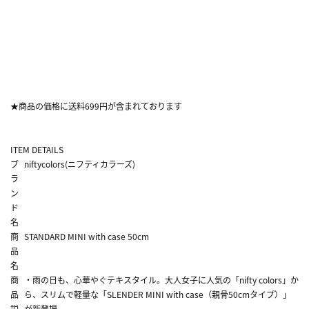
★商品の価格に送料699円が含まれております
ITEM DETAILS
ブ
niftycolors(ニフティカラーズ)
ラ
ン
ド
名
商
STANDARD MINI with case 50cm
品
名
商
・雨の日も、心華やぐテキスタイル。大人女子に人気の「nifty colors」か
品
ら、スリムで軽量な「SLENDER MINI with case（親骨50cmタイプ）」
説
が新登場。