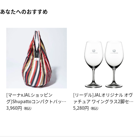
あなたへのおすすめ
[マーナxJALショッピン
[リーデル]JALオリジナル オヴ
グ]Shupattoコンパクトバッグ
ァチュア ワイングラス2脚セッ
Drop JAL客室乗務員（LC）ス
3,960円
ト（レッドワイン）
5,280円
（税込）
（税込）
カーフ柄