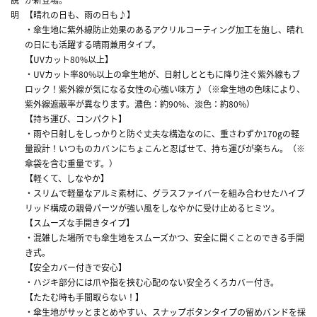
明
【晴れの日も、雨の日も♪】
・傘生地に紫外線防止効果のあるアクリルコーティング加工を施し、晴れ
の日にも活躍する晴雨兼用タイプ。
【UVカット80%以上】
・UVカット率80%以上の傘生地が、日射しとともに降り注ぐ紫外線もブ
ロック！紫外線が気になる女性の心強い味方♪（※傘生地の色味により、
紫外線遮蔽率が異なります。濃色：約90%、淡色：約80%）
【持ち運び、コンパクト】
・雨や日射しをしっかりと防ぐ丈夫な構造なのに、重さわずか170gの軽
量設計！いつものカバンにちょこんと忍ばせて、持ち運びが楽ちん。（※
傘袋を含む重量です。）
【軽くて、しなやか】
・スリムで軽量なアルミ素材に、グラスファイバーを組み合わせたハイブ
リッド構成の親骨パーツが強い風をしなやかに受け止めるヒミツ。
【スムーズな手開きタイプ】
・混雑した場所でも傘生地をスムーズかつ、安全に開くことのできる手開
き式。
【安全カバー付きで安心】
・ハジキ部分には爪や指を挟む心配のない安全ろくろカバー付き。
【たたむ時も手間取らない！】
・傘生地がサッとまとめやすい、スナップボタンタイプの留めバンドを採