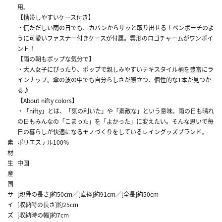
用。
【携帯しやすいケース付き】
・慌ただしい雨の日でも、カバンからサッと取り出せる！ペンポーチのよ
うに可愛いファスナー付きケースが付属。雲形のロゴチャームがワンポイ
ント！
【雨の朝もポップな気分で】
・大人女子にぴったり、ポップで親しみやすいテキスタイル柄を豊富にラ
インナップ。傘の波の中でも自分らしさが際立つ、個性的な1本が見つか
る♪
【About nifty colors】
・「nifty」とは、「気の利いた」や「素敵な」という意味。雨の日も晴れ
の日もみんなの「こまった」を「よかった」に変えたい。そんな思いで毎
日の暮らしが快適になるモノづくりをしているレイングッズブランド。
素
ポリエステル100%
材
生
中国
産
国
サ
[親骨の長さ]約50cm／[直径]約91cm／[全長]約50cm
イ
[収納時の長さ]約25cm
ズ
[収納時の幅]約7cm