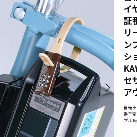
イ
証
リ
ンプ
ショ
KA
セ
ア
自転車
番号変
プル 結