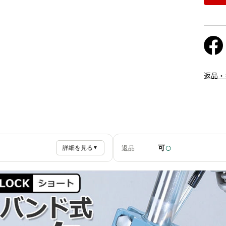
返品・
○
可
返品
詳細を見る
▼