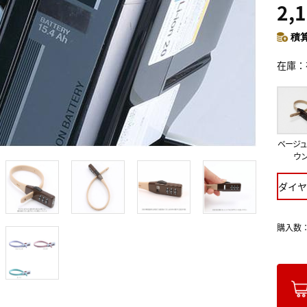
2,
積算
在庫
ベージュ
ウ
ダイヤ
購入数