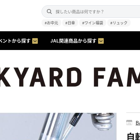
#お中元
#日傘
#ワイン福袋
#リュック
ベントから探す
JAL関連商品から探す
B
自転