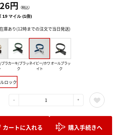
126円
（税込）
 19 マイル (1倍)
在庫あり(12時までの注文で当日発送)
/ブラ
カーキ/ブラッ
ネイビー/ホワ
オールブラッ
ン
ク
イト
ク
ルロック
：
カートに入れる
購入手続きへ