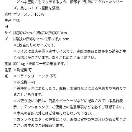
・どんな空間にもマッチするよう、細部まで製法にこだわったシリー
ズ。美しいトイレ空間を演出。
素材
ポリエステル100%
生産
中国
国
サイ
[縦]約42cm／[横(広い所)]約13cm
ズ
[横(狭い所)]約8cm／[厚さ]約0.7cm
※1枚当たりのサイズです。
※サイズは当店平置き実寸サイズです。実際の商品とは多少の誤差が生
じる場合がございます。あらかじめご了承ください。
重量
約114g（※商品一式の重量です。）
注意
※洗濯機 可
点
※ドライクリーニング 不可
※乾燥機 不可
※長時間日光にあたったり、摩擦、水漏れなどによる色落ちや色移りす
ることがあります。
※お取り扱いの際は、商品やパッケージなどに記載されている品質表
示、アテンションタグ、ご使用上の注意事項などを必ずご確認下さい。
※本来の目的以外にはご使用にならないで下さい。
※カメラやモニターの性質により、画像と実物の色の違いがある場合が
ございますのでご理解願います。