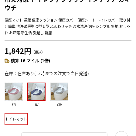
ウチ
便座マット 通販 便座クッション 便座カバー 便座シート トイレカバー 取り付
け簡単 洗浄暖房型 O型 U型 ふんわリッチ 温水洗浄便座 シンプル 無地 おしゃ
れ お洒落 新生活 引越し 新居
1,842円
（税込）
積算 16 マイル (1倍)
在庫
在庫あり(12時までの注文で当日発送)
EPI
NV
GRY
トイレマット