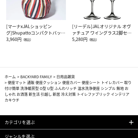
[マーナxJALショッピン
[リーデル]JALオリジナル オヴ
グ]Shupattoコンパクトバッグ
ァチュア ワイングラス2脚セッ
Drop JAL客室乗務員（LC）ス
3,960円
ト（レッドワイン）
5,280円
（税込）
（税込）
カーフ柄
ホーム
>
BACKYARD FAMILY
>
日用品雑貨
>
便座マット 通販 便座クッション 便座カバー 便座シート トイレカバー 取り
付け簡単 洗浄暖房型 O型 U型 ふんわリッチ 温水洗浄便座 シンプル 無地 お
しゃれ お洒落 新生活 引越し 新居 冷え対策 トイレファブリック インテリア
カキウチ
カテゴリを選ぶ
ジャンルを選ぶ