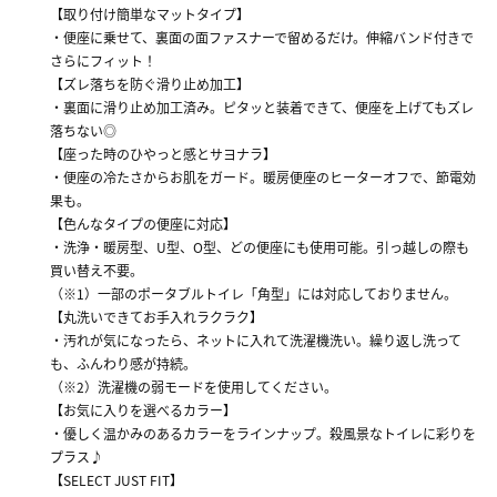
【取り付け簡単なマットタイプ】
・便座に乗せて、裏面の面ファスナーで留めるだけ。伸縮バンド付きで
さらにフィット！
【ズレ落ちを防ぐ滑り止め加工】
・裏面に滑り止め加工済み。ピタッと装着できて、便座を上げてもズレ
落ちない◎
【座った時のひやっと感とサヨナラ】
・便座の冷たさからお肌をガード。暖房便座のヒーターオフで、節電効
果も。
【色んなタイプの便座に対応】
・洗浄・暖房型、U型、O型、どの便座にも使用可能。引っ越しの際も
買い替え不要。
（※1）一部のポータブルトイレ「角型」には対応しておりません。
【丸洗いできてお手入れラクラク】
・汚れが気になったら、ネットに入れて洗濯機洗い。繰り返し洗って
も、ふんわり感が持続。
（※2）洗濯機の弱モードを使用してください。
【お気に入りを選べるカラー】
・優しく温かみのあるカラーをラインナップ。殺風景なトイレに彩りを
プラス♪
【SELECT JUST FIT】