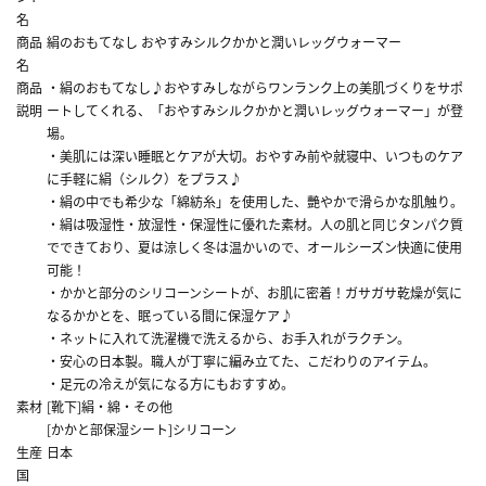
名
商品
絹のおもてなし おやすみシルクかかと潤いレッグウォーマー
名
商品
・絹のおもてなし♪おやすみしながらワンランク上の美肌づくりをサポ
説明
ートしてくれる、「おやすみシルクかかと潤いレッグウォーマー」が登
場。
・美肌には深い睡眠とケアが大切。おやすみ前や就寝中、いつものケア
に手軽に絹（シルク）をプラス♪
・絹の中でも希少な「綿紡糸」を使用した、艷やかで滑らかな肌触り。
・絹は吸湿性・放湿性・保湿性に優れた素材。人の肌と同じタンパク質
でできており、夏は涼しく冬は温かいので、オールシーズン快適に使用
可能！
・かかと部分のシリコーンシートが、お肌に密着！ガサガサ乾燥が気に
なるかかとを、眠っている間に保湿ケア♪
・ネットに入れて洗濯機で洗えるから、お手入れがラクチン。
・安心の日本製。職人が丁寧に編み立てた、こだわりのアイテム。
・足元の冷えが気になる方にもおすすめ。
素材
[靴下]絹・綿・その他
[かかと部保湿シート]シリコーン
生産
日本
国