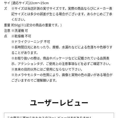
サイ
[適応サイズ]22cm～25cm
ズ
※サイズは当店計測の実寸サイズです。実際の商品ならびにメーカー表
記サイズとは多少の誤差が生じる場合がございます。あらかじめご了承
ください。
重量
約50g(※1足分の商品の重量です。)
注意
※洗濯機 可
点
※乾燥機 不可
※ドライクリーニング 不可
※長時間日光にあたったり、摩擦、水漏れなどによる色落ちや色移りす
ることがあります。
※お取り扱いの際は、商品やパッケージなどに記載されている品質表
示、アテンションタグ、ご使用上の注意事項などを必ずご確認下さい。
※本来の目的以外にはご使用にならないで下さい。
※カメラやモニターの性質により、画像と実物の色の違いがある場合が
ございますのでご理解願います。
ユーザーレビュー
この商品に寄せられたカスタマーレビューはまだありません。