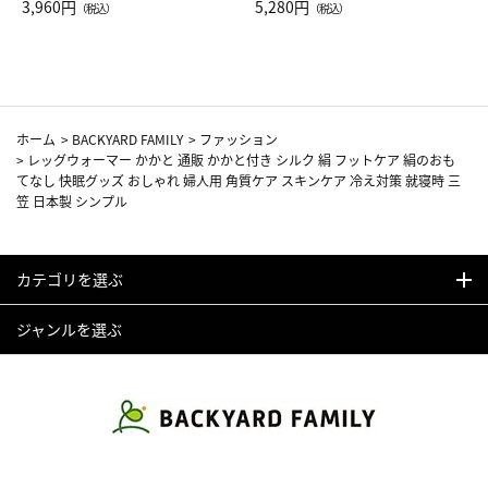
Drop JAL客室乗務員（LC）ス
3,960円
ト（レッドワイン）
5,280円
（税込）
（税込）
カーフ柄
ホーム
>
BACKYARD FAMILY
>
ファッション
>
レッグウォーマー かかと 通販 かかと付き シルク 絹 フットケア 絹のおも
てなし 快眠グッズ おしゃれ 婦人用 角質ケア スキンケア 冷え対策 就寝時 三
笠 日本製 シンプル
カテゴリを選ぶ
ジャンルを選ぶ