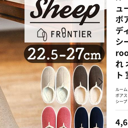
ュ
ボ
ディ
シ
ro
れ
ト
ルーム
ボアスリ
シープ 
4,