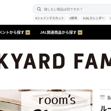
#シャインマスカット
#財布
#JALカレンダー
ベントから探す
JAL関連商品から探す
B
ル