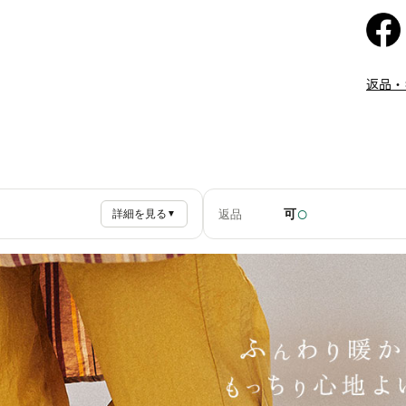
返品・
○
可
返品
詳細を見る
▼