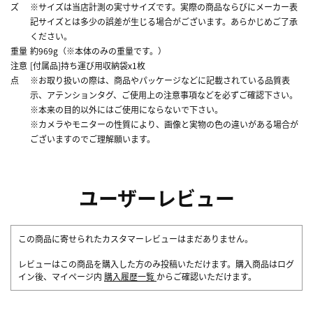
ズ
※サイズは当店計測の実寸サイズです。実際の商品ならびにメーカー表
記サイズとは多少の誤差が生じる場合がございます。あらかじめご了承
ください。
重量
約969g（※本体のみの重量です。）
注意
[付属品]持ち運び用収納袋x1枚
点
※お取り扱いの際は、商品やパッケージなどに記載されている品質表
示、アテンションタグ、ご使用上の注意事項などを必ずご確認下さい。
※本来の目的以外にはご使用にならないで下さい。
※カメラやモニターの性質により、画像と実物の色の違いがある場合が
ございますのでご理解願います。
ユーザーレビュー
この商品に寄せられたカスタマーレビューはまだありません。
レビューはこの商品を購入した方のみ投稿いただけます。購入商品はログ
イン後、マイページ内
購入履歴一覧
からご確認いただけます。