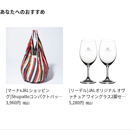
あなたへのおすすめ
[マーナxJALショッピン
[リーデル]JALオリジナル オヴ
グ]Shupattoコンパクトバッグ
ァチュア ワイングラス2脚セッ
Drop JAL客室乗務員（LC）ス
3,960円
ト（レッドワイン）
5,280円
（税込）
（税込）
カーフ柄