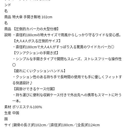
ンド
名
商品
特大傘 手開き無地 102cm
名
商品
【圧倒的カバー力の大型仕様】
説明
・直径約180cmの特大サイズで雨風からしっかり守るワイドな安心感。
【大人4人が入る圧倒的サイズ】
・直径約180cmで大人4人がすっぽり入る驚異のワイドカバー力◎
【ワンアクションの手開き式】
・シンプルな手開きタイプで開閉もスムーズ、ストレスフリーな操作性
〇
【疲れにくいクッションハンドル】
・クッション性のある持ち手で長時間の使用でも手に優しくフィットす
る快適設計♪
【肩掛けできるケース付属】
・持ち運びに便利な収納ケース付きで外出先への携帯もスマートに叶う
一本。
素材
ポリエステル100%
生産
中国
国
サイ
[親骨の長さ]約102cm／[直径]約180cm／[全長]約124cm