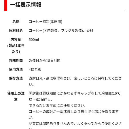
一括表示情報
名称
コーヒー飲料(希釈用)
原材料名
コーヒー(国内製造、ブラジル製造)、香料
内容量
500ml
(製品1本当
たり)
賞味期間
製造日から18ヵ月間
使用方法
4倍希釈
保存方法
直射日光・高温多湿をさけ、涼しいところに保存してくださ
い。
使用上の注
開封後は賞味期限にかかわらずキャップをして冷蔵庫(10℃
意
以下)に保存し、
できるだけお早めにご使用ください。
コーヒーの成分が一部沈殿したり白く浮く場合があります
が、
品質には問題ありませんので、よく振ってからご使用くださ