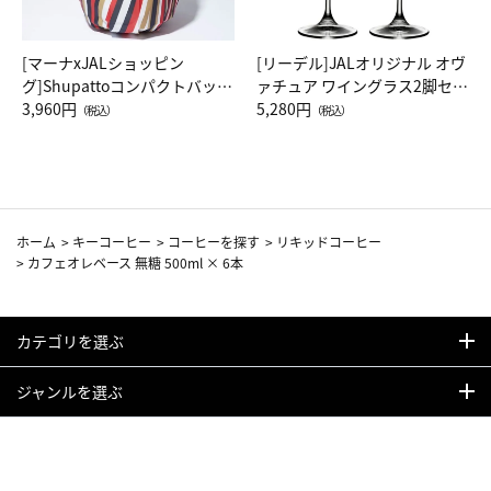
[マーナxJALショッピン
[リーデル]JALオリジナル オヴ
グ]Shupattoコンパクトバッグ
ァチュア ワイングラス2脚セッ
Drop JAL客室乗務員（LC）ス
3,960円
ト（レッドワイン）
5,280円
（税込）
（税込）
カーフ柄
ホーム
>
キーコーヒー
>
コーヒーを探す
>
リキッドコーヒー
>
カフェオレベース 無糖 500ml × 6本
カテゴリを選ぶ
ジャンルを選ぶ