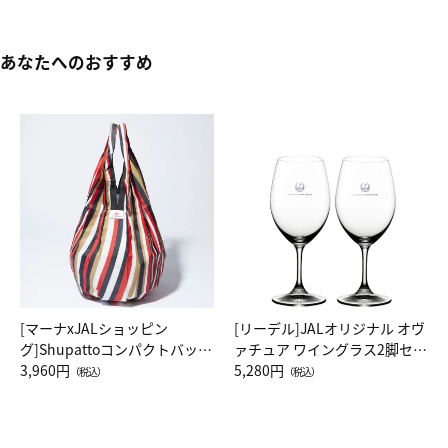
あなたへのおすすめ
[マーナxJALショッピン
[リーデル]JALオリジナル オヴ
グ]Shupattoコンパクトバッグ
ァチュア ワイングラス2脚セッ
Drop JAL客室乗務員（LC）ス
3,960円
ト（レッドワイン）
5,280円
（税込）
（税込）
カーフ柄