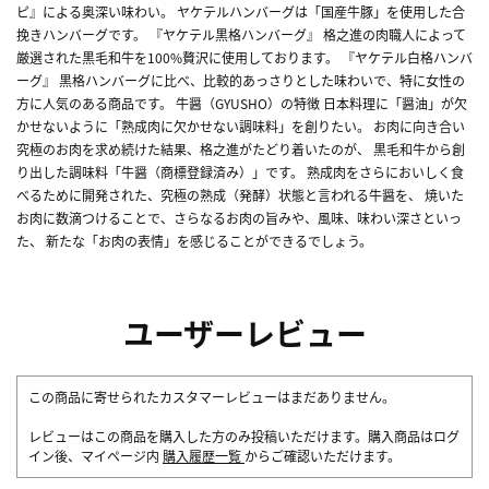
ピ』による奥深い味わい。 ヤケテルハンバーグは「国産牛豚」を使用した合
挽きハンバーグです。 『ヤケテル黒格ハンバーグ』 格之進の肉職人によって
厳選された黒毛和牛を100%贅沢に使用しております。 『ヤケテル白格ハンバ
ーグ』 黒格ハンバーグに比べ、比較的あっさりとした味わいで、特に女性の
方に人気のある商品です。 牛醤（GYUSHO）の特徴 日本料理に「醤油」が欠
かせないように「熟成肉に欠かせない調味料」を創りたい。 お肉に向き合い
究極のお肉を求め続けた結果、格之進がたどり着いたのが、 黒毛和牛から創
り出した調味料「牛醤（商標登録済み）」です。 熟成肉をさらにおいしく食
べるために開発された、究極の熟成（発酵）状態と言われる牛醤を、 焼いた
お肉に数滴つけることで、さらなるお肉の旨みや、風味、味わい深さといっ
た、 新たな「お肉の表情」を感じることができるでしょう。
ユーザーレビュー
この商品に寄せられたカスタマーレビューはまだありません。
レビューはこの商品を購入した方のみ投稿いただけます。購入商品はログ
イン後、マイページ内
購入履歴一覧
からご確認いただけます。