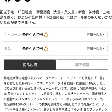
配送予定：10日程度 ※伊豆諸島（大島・八丈島・新島・神津島・三宅
島を除く）および小笠原村（小笠原諸島）へはクール便の取り扱いがな
いため配送できません。
△
条件付きで可
キャンセル
詳細を見る
▼
△
条件付きで可
返品
詳細を見る
▼
商品説明
商品情報
格之進が誇る定番人気ハンバーグのセットに、メディアでも話題の「牛醤」
をお付けした特別セットです。ハンバーグは計12個・総重量1440gと、たっ
ぷりお楽しみいただけるボリュームも魅力です。 厳選した国産牛豚の『格之
進 黄金ブレンドレシピ』による奥深い味わいの金格ハンバーグ。 黒毛和牛と
白金豚のハイクオリティブレンドのジューシーなまろみの白格ハンバーグ。
黒毛和牛100%ストレートの爽快な美味さと円熟したコクの黒格ハンバーグ。
『ヤケテル金格ハンバーグ』 厳選した国産牛豚の『格之進 黄金ブレンドレシ