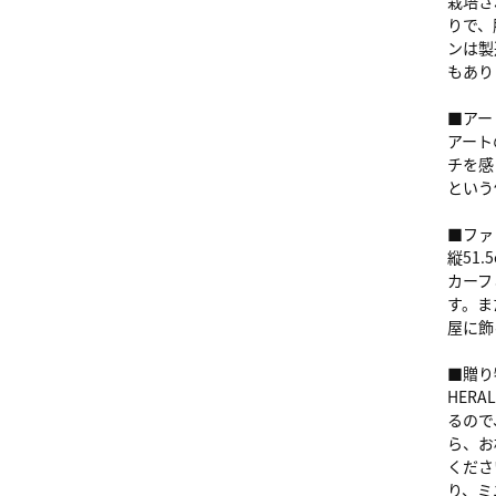
栽培さ
りで、
ンは製
もあり
■アー
アート
チを感
という
■ファ
縦51
カーフ
す。ま
屋に飾
■贈り
HER
るので
ら、お
くださ
り、ミ