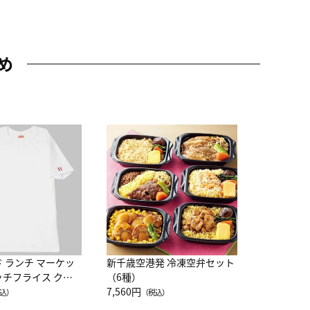
め
JAL特製
レー 200
10,800円
（
ド ランチ マーケッ
新千歳空港発 冷凍空弁セット
ッチフライス クル
（6種）
注半袖Ｔシャツ
7,560円
込）
（税込）