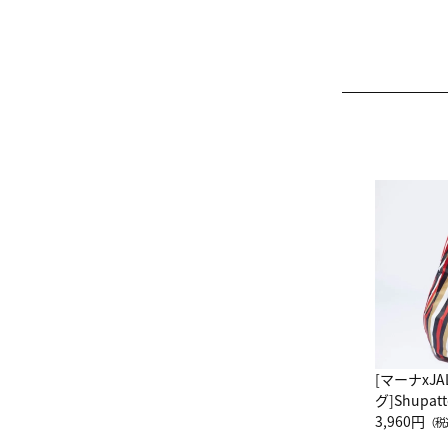
[マーナxJ
グ]Shup
グ Drop 
3,960円
（税
（LC）ス