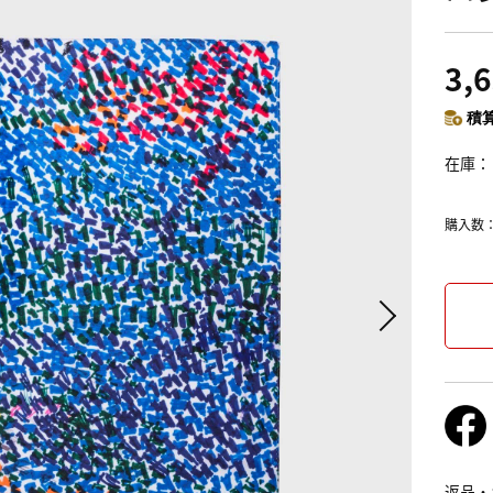
3,
積算
在庫
購入数
返品・