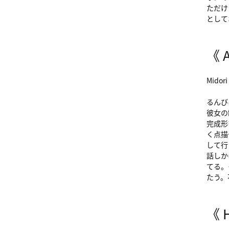
ただけ
として
《 
Mido
るんび
彼女の
完成形
く点描
して行
話しか
てる。
たう。
《 