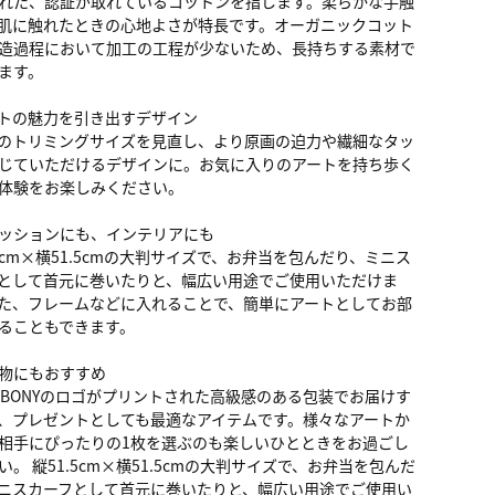
れた、認証が取れているコットンを指します。柔らかな手触
肌に触れたときの心地よさが特長です。オーガニックコット
造過程において加工の工程が少ないため、長持ちする素材で
ます。
トの魅力を引き出すデザイン
のトリミングサイズを見直し、より原画の迫力や繊細なタッ
じていただけるデザインに。お気に入りのアートを持ち歩く
体験をお楽しみください。
ッションにも、インテリアにも
.5cm×横51.5cmの大判サイズで、お弁当を包んだり、ミニス
として首元に巻いたりと、幅広い用途でご使用いただけま
た、フレームなどに入れることで、簡単にアートとしてお部
ることもできます。
物にもおすすめ
ALBONYのロゴがプリントされた高級感のある包装でお届けす
、プレゼントとしても最適なアイテムです。様々なアートか
相手にぴったりの1枚を選ぶのも楽しいひとときをお過ごし
い。 縦51.5cm×横51.5cmの大判サイズで、お弁当を包んだ
ニスカーフとして首元に巻いたりと、幅広い用途でご使用い