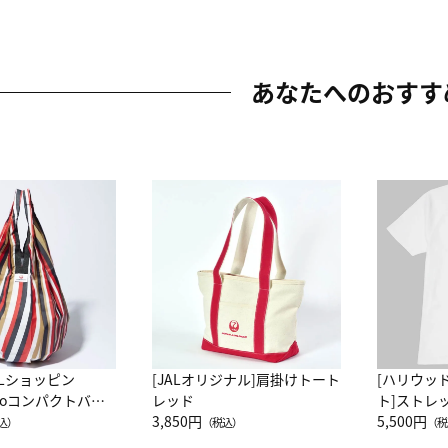
あなたへのおすす
ALショッピン
[JALオリジナル]肩掛けトート
[ハリウッ
attoコンパクトバッ
レッド
ト]ストレ
JAL客室乗務員
3,850円
ーネック別
5,500円
込）
（税込）
（税
カーフ柄