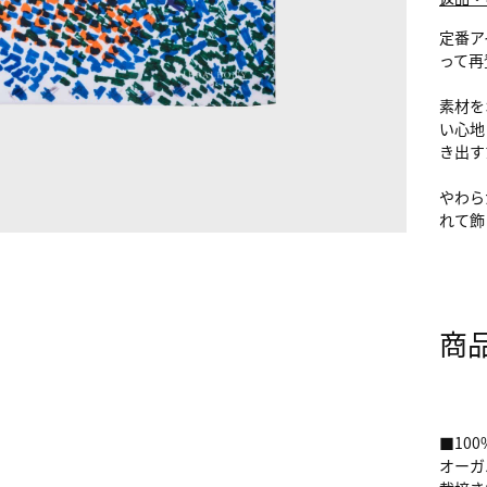
定番ア
って再
素材を
い心地
き出す
やわら
れて飾
商
■10
オーガ