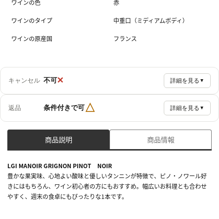
ワインの色
赤
ワインのタイプ
中重口（ミディアムボディ）
ワインの原産国
フランス
×
不可
キャンセル
詳細を見る
▼
△
条件付きで可
返品
詳細を見る
▼
商品説明
商品情報
LGI MANOIR GRIGNON PINOT NOIR
豊かな果実味、心地よい酸味と優しいタンニンが特徴で、ピノ・ノワール好
きにはもちろん、ワイン初心者の方にもおすすめ。幅広いお料理とも合わせ
やすく、週末の食卓にもぴったりな1本です。