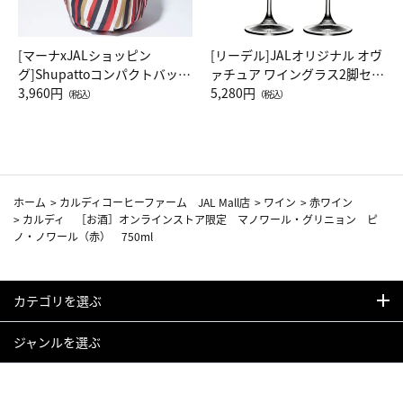
[マーナxJALショッピン
[リーデル]JALオリジナル オヴ
グ]Shupattoコンパクトバッグ
ァチュア ワイングラス2脚セッ
Drop JAL客室乗務員（LC）ス
3,960円
ト（レッドワイン）
5,280円
（税込）
（税込）
カーフ柄
ホーム
>
カルディコーヒーファーム JAL Mall店
>
ワイン
>
赤ワイン
>
カルディ ［お酒］オンラインストア限定 マノワール・グリニョン ピ
ノ・ノワール（赤） 750ml
カテゴリを選ぶ
ジャンルを選ぶ