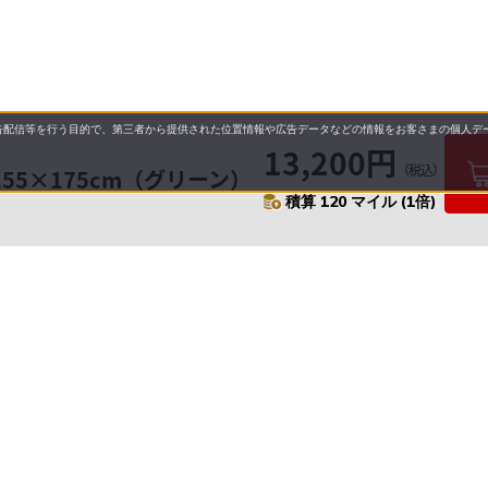
配信等を行う目的で、第三者から提供された位置情報や広告データなどの情報をお客さまの個人デー
13,200円
（税込）
55×175cm（グリーン）
積算 120 マイル (1倍)
要
プライバシーポリシー
について
配送について
セル・返品・交換について
保証・修理について
合わせ先
特商法に基づく表示