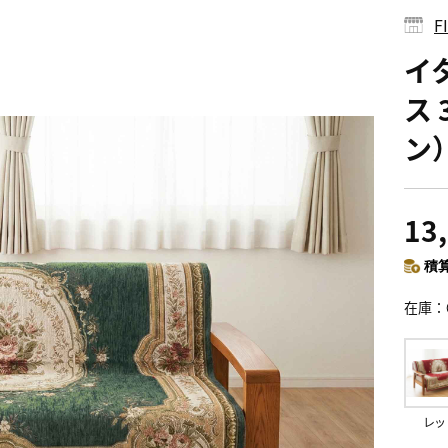
イ
ス 
ン
13
積算
在庫
レッ