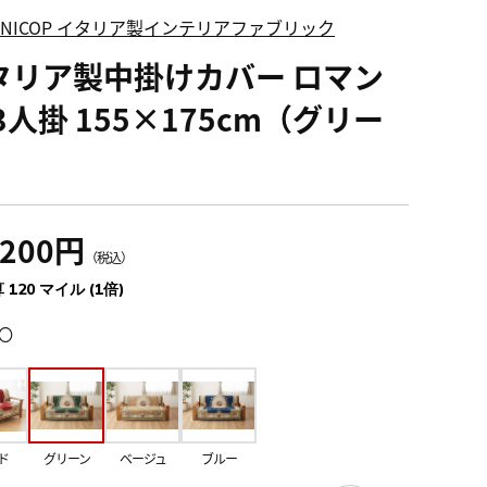
FINICOP イタリア製インテリアファブリック
タリア製中掛けカバー ロマン
3人掛 155×175cm（グリー
）
,200円
（税込）
 120 マイル (1倍)
〇
ド
グリーン
ベージュ
ブルー