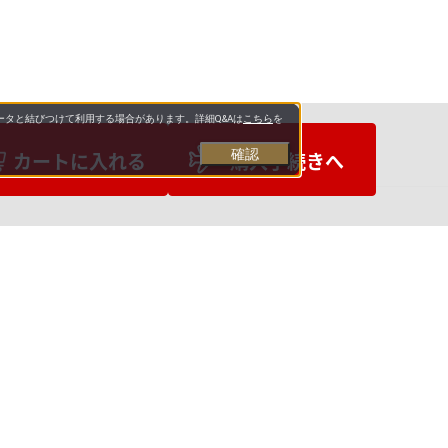
タと結びつけて利用する場合があります。詳細Q&Aは
こちら
を
確認
カートに入れる
購入手続きへ
お支払いについて
送料について
営業日について