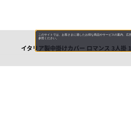
このサイトでは、お客さまに適したお得な商品やサービスの案内、広告
参照ください。
イタリア製中掛けカバー ロマンス 3人掛 1
会社概
領収書
キャン
お問い