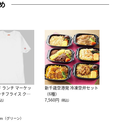
め
JAL特製
レー 200
10,800円
（
ド ランチ マーケッ
新千歳空港発 冷凍空弁セット
ッチフライス クル
（6種）
注半袖Ｔシャツ
7,560円
込）
（税込）
5cm（グリーン）