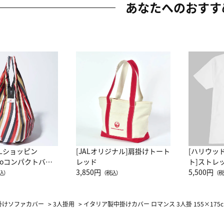
あなたへのおすす
ALショッピン
[JALオリジナル]肩掛けトート
[ハリウッ
attoコンパクトバッ
レッド
ト]ストレ
JAL客室乗務員
3,850円
ーネック別
5,500円
込）
（税込）
（税
カーフ柄
掛けソファカバー
>
3人掛用
>
イタリア製中掛けカバー ロマンス 3人掛 155×17