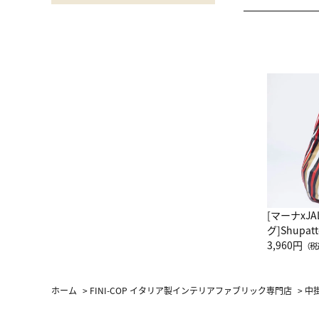
[マーナxJ
グ]Shup
グ Drop 
3,960円
（税
（LC）ス
ホーム
>
FINI-COP イタリア製インテリアファブリック専門店
>
中