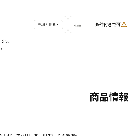
△
条件付きで可
返品
詳細を見る
▼
徴です。
え。
商品情報
 47・アクリル 29・綿 22・その他 2％