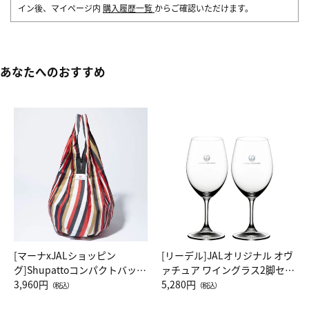
イン後、マイページ内
購入履歴一覧
からご確認いただけます。
あなたへのおすすめ
[マーナxJALショッピン
[リーデル]JALオリジナル オヴ
グ]Shupattoコンパクトバッグ
ァチュア ワイングラス2脚セッ
Drop JAL客室乗務員（LC）ス
3,960円
ト（レッドワイン）
5,280円
（税込）
（税込）
カーフ柄