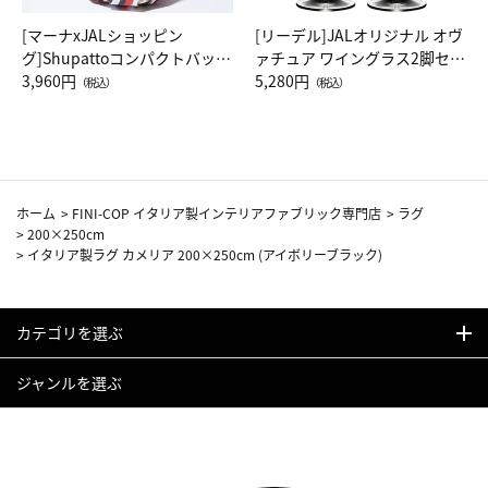
[マーナxJALショッピン
[リーデル]JALオリジナル オヴ
グ]Shupattoコンパクトバッグ
ァチュア ワイングラス2脚セッ
Drop JAL客室乗務員（LC）ス
3,960円
ト（レッドワイン）
5,280円
（税込）
（税込）
カーフ柄
ホーム
>
FINI-COP イタリア製インテリアファブリック専門店
>
ラグ
>
200×250cm
>
イタリア製ラグ カメリア 200×250cm (アイボリーブラック)
カテゴリを選ぶ
ジャンルを選ぶ