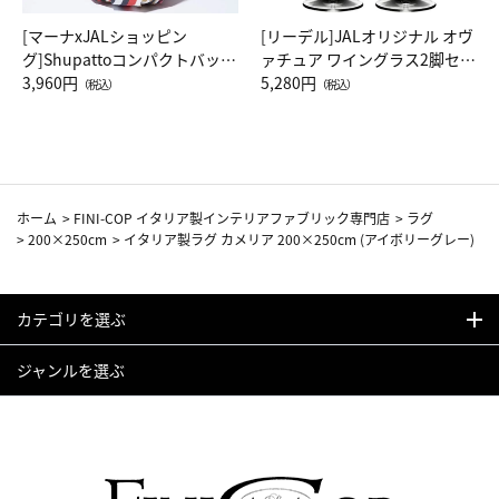
[マーナxJALショッピン
[リーデル]JALオリジナル オヴ
グ]Shupattoコンパクトバッグ
ァチュア ワイングラス2脚セッ
Drop JAL客室乗務員（LC）ス
3,960円
ト（レッドワイン）
5,280円
（税込）
（税込）
カーフ柄
ホーム
>
FINI-COP イタリア製インテリアファブリック専門店
>
ラグ
>
200×250cm
>
イタリア製ラグ カメリア 200×250cm (アイボリーグレー)
カテゴリを選ぶ
ジャンルを選ぶ