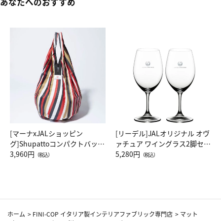
あなたへのおすすめ
[マーナxJALショッピン
[リーデル]JALオリジナル オヴ
グ]Shupattoコンパクトバッグ
ァチュア ワイングラス2脚セッ
Drop JAL客室乗務員（LC）ス
3,960円
ト（レッドワイン）
5,280円
（税込）
（税込）
カーフ柄
ホーム
>
FINI-COP イタリア製インテリアファブリック専門店
>
マット