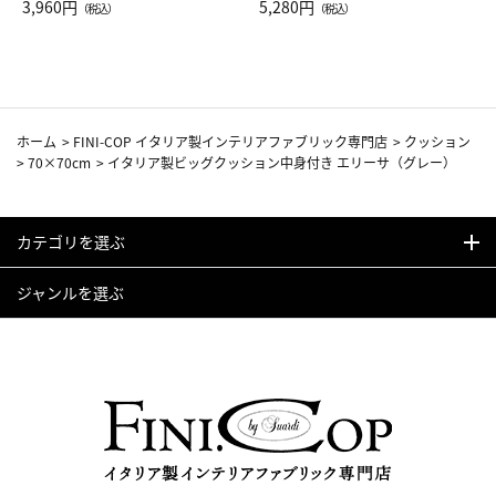
Drop JAL客室乗務員（LC）ス
3,960円
ト（レッドワイン）
5,280円
（税込）
（税込）
カーフ柄
ホーム
>
FINI-COP イタリア製インテリアファブリック専門店
>
クッション
>
70×70cm
>
イタリア製ビッグクッション中身付き エリーサ（グレー）
カテゴリを選ぶ
ジャンルを選ぶ