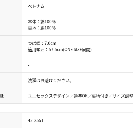
ベトナム
本体：綿100％
裏地：綿100％
つば幅：7.0cm
適用頭囲：57.5cm(ONE SIZE展開)
-
洗濯はお避けください。
能
ユニセックスデザイン／通年OK／裏地付き／サイズ調
42-2551