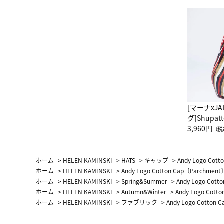
[マーナxJ
グ]Shup
グ Drop 
3,960円
（税
（LC）ス
ホーム
>
HELEN KAMINSKI
>
HATS
>
キャップ
>
Andy Logo Cot
ホーム
>
HELEN KAMINSKI
>
Andy Logo Cotton Cap〔Parchment
ホーム
>
HELEN KAMINSKI
>
Spring&Summer
>
Andy Logo Cot
ホーム
>
HELEN KAMINSKI
>
Autumn&Winter
>
Andy Logo Cott
ホーム
>
HELEN KAMINSKI
>
ファブリック
>
Andy Logo Cotton