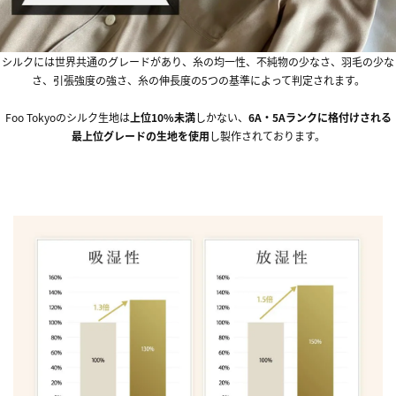
シルクには世界共通のグレードがあり、糸の均一性、不純物の少なさ、羽毛の少な
さ、引張強度の強さ、糸の伸長度の5つの基準によって判定されます。
Foo Tokyoのシルク生地は
上位10%未満
しかない、
6A・5Aランクに格付けされる
最上位グレードの生地を使用
し製作されております。