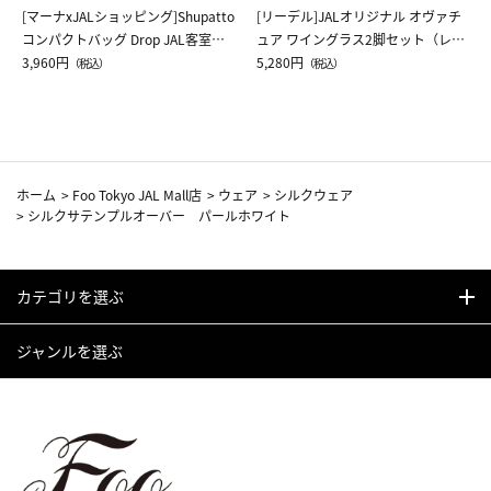
[マーナxJALショッピング]Shupatto
[リーデル]JALオリジナル オヴァチ
コンパクトバッグ Drop JAL客室乗
ュア ワイングラス2脚セット（レッ
務員（LC）スカーフ柄
3,960円
ドワイン）
5,280円
（税込）
（税込）
ホーム
>
Foo Tokyo JAL Mall店
>
ウェア
>
シルクウェア
>
シルクサテンプルオーバー パールホワイト
カテゴリを選ぶ
ジャンルを選ぶ