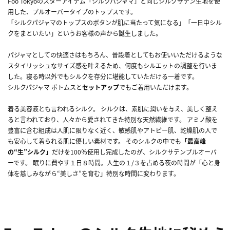
Foo Tokyoのスターアイテム「シルクパジャマ」と同じシルクサテン生地を使
用した、プルオーバータイプのトップスです。
「シルクパジャマのトップスのボタンが肌に当たって気になる」「一日中シル
クをまといたい」というお客様の声から誕生しました。
パジャマとしての快適さはもちろん、普段着としてもお使いいただけるような
スタイリッシュなサイズ感を叶えるため、何度もシルエットの調整を行いま
した。寝る時以外でもシルクを存分に堪能していただける一着です。
シルクパジャマ ボトムスと
セットアップ
でもご着用いただけます。
着る美容液とも言われるシルク。 シルクは、素肌に潤いを与え、美しく整え
ると言われており、人々から愛されてきた特別な天然繊維です。 アミノ酸を
豊富に含む組成は人肌に限りなく近く、敏感肌やアトピー肌、乾燥肌の人で
も安心して着られる肌に優しい素材です。 そのシルクの中でも
「最高峰
の“生”シルク」
だけを100％使用し完成したのが、シルクサテンプルオーバ
ーです。 眠りに費やす１日８時間。人生の１/３を占める夜の時間が「心と身
体を慈しみながら“美しさ”を育む」特別な時間に変わります。