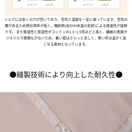
シルクには多くの穴が空いており、空気と湿度を一定に保っています。空気の
層があるため熱伝導率が低く、輻射熱(自分の体温の反射)による保温性が抜群
です。 また吸湿性と放湿性がコットンの1.3~1.5倍ほどと高く、繊維の表面が
ツルツルで摩擦も少ないため、
暑い夏はさらっと涼しく、寒い冬は温かく過
ごせる素材
となっています。
●縫製技術により向上した耐久性●