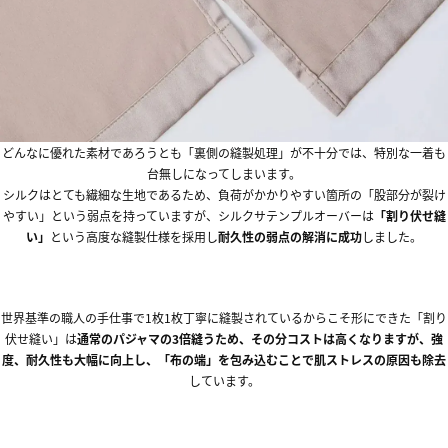
どんなに優れた素材であろうとも「裏側の縫製処理」が不十分では、特別な一着も
台無しになってしまいます。
シルクはとても繊細な生地であるため、負荷がかかりやすい箇所の「股部分が裂け
やすい」という弱点を持っていますが、シルクサテンプルオーバーは
「割り伏せ縫
い」
という高度な縫製仕様を採用し
耐久性の弱点の解消に成功
しました。
世界基準の職人の手仕事で1枚1枚丁寧に縫製されているからこそ形にできた「割り
伏せ縫い」は
通常のパジャマの3倍縫うため、その分コストは高くなりますが、強
度、耐久性も大幅に向上し、「布の端」を包み込むことで肌ストレスの原因も除去
しています。