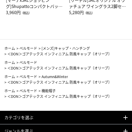
[マーナxJALショッピン
[リーデル]JALオリジナル オヴ
グ]Shupattoコンパクトバッグ
ァチュア ワイングラス2脚セッ
Drop JAL客室乗務員（LC）ス
3,960円
ト（レッドワイン）
5,280円
（税込）
（税込）
カーフ柄
ホーム
>
ベルモード
>
[メンズ]キャップ・ハンチング
>
＜DON＞ゴアテックス インフィニアム 防風キャップ〔オリーブ〕
ホーム
>
ベルモード
>
＜DON＞ゴアテックス インフィニアム 防風キャップ〔オリーブ〕
ホーム
>
ベルモード
>
Autumn&Winter
>
＜DON＞ゴアテックス インフィニアム 防風キャップ〔オリーブ〕
ホーム
>
ベルモード
>
機能帽子
>
＜DON＞ゴアテックス インフィニアム 防風キャップ〔オリーブ〕
カテゴリを選ぶ
ジャンルを選ぶ