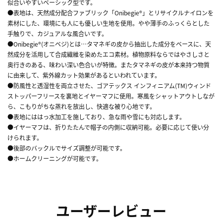
似合いやすいベーシック型です。
●表地は、天然成分配合ファブリック「Onibegie®」とリサイクルナイロンを
素材にした、環境にも人にも優しい生地を使用。やや薄手のふっくらとした
手触りで、カジュアルな風合いです。
●Onibegie®(オニベジ)とは…タマネギの皮から抽出した成分をベースに、天
然成分を活用して合成繊維を染めたエコ素材。植物原料ならではやさしさと
奥行きのある、味わい深い色合いが特徴。またタマネギの皮が本来持つ物質
に由来して、紫外線カット効果があるといわれています。
●防風性と透湿性を両立させた、ゴアテックス インフィニアム(TM)ウィンド
ストッパーフリースを裏地とイヤーマフに使用。寒風をシャットアウトしなが
ら、こもりがちな蒸れを放出し、快適な被り心地です。
●表地にははっ水加工を施しており、急な雨や雪にも対応します。
●イヤーマフは、折りたたんで帽子の内側に収納可能。必要に応じて使い分
けられます。
●後部のバックルでサイズ調整が可能です。
●ホームクリーニングが可能です。
ユーザーレビュー