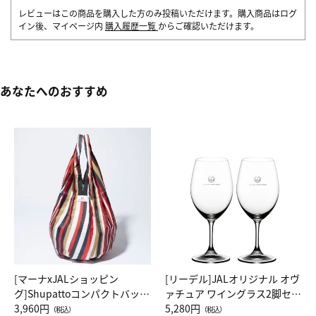
レビューはこの商品を購入した方のみ投稿いただけます。購入商品はログ
イン後、マイページ内
購入履歴一覧
からご確認いただけます。
あなたへのおすすめ
[マーナxJALショッピン
[リーデル]JALオリジナル オヴ
グ]Shupattoコンパクトバッグ
ァチュア ワイングラス2脚セッ
Drop JAL客室乗務員（LC）ス
3,960円
ト（レッドワイン）
5,280円
（税込）
（税込）