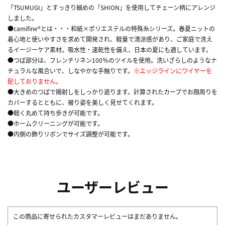
「TSUMUGI」とすっきり細めの「SHION」を使用してチェーン柄にアレンジ
しました。
●camifine®とは・・・和紙×ポリエステルの特殊糸シリーズ。春夏ニットの
着心地と使いやすさを求めて開発され、軽量で清涼感があり、ご家庭で洗え
るイージーケア素材。吸水性・速乾性を備え、日本の夏にも適しています。
●つば部分は、フレンチリネン100％のツイルを使用。洗いざらしのようなナ
チュラルな風合いで、しなやかな手触りです。
※エッジラインにワイヤーを
配しておりません。
●大きめのつばで陽射しをしっかり遮ります。計算されたカーブでお顔周りを
カバーするとともに、被り姿を美しく見せてくれます。
●軽く丸めて持ち歩きが可能です。
●ホームクリーニングが可能です。
●内側の飾りリボンでサイズ調整が可能です。
ユーザーレビュー
この商品に寄せられたカスタマーレビューはまだありません。