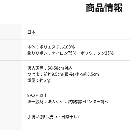
商品情報
日本
本体：ポリエステル100％
飾りリボン：ナイロン75％ ポリウレタン25％
適応頭囲：56-58cm対応
つば巾：前約9.5cm(最長) 後ろ約8.5cm
重量：約67g
99.2％以上
※一般財団法人ケケン試験認証センター調べ
手洗い(押し洗い・日陰干し)