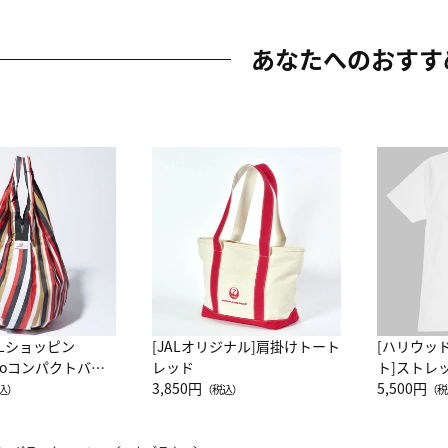
あなたへのおすす
ALショッピン
[JALオリジナル]肩掛けトート
[ハリウッ
attoコンパクトバッ
レッド
ト]ストレ
JAL客室乗務員
3,850円
ーネック別
5,500円
込）
（税込）
（税
カーフ柄