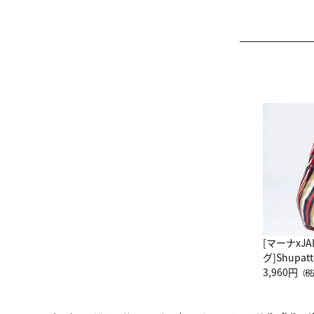
[マーナxJ
グ]Shup
グ Drop 
3,960円
（税
（LC）ス