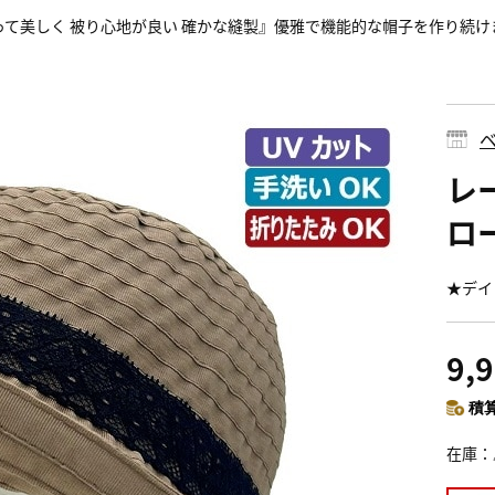
って美しく 被り心地が良い 確かな縫製』優雅で機能的な帽子を作り続け
ベ
レ
ロ
★デイ
9,
積算
在庫