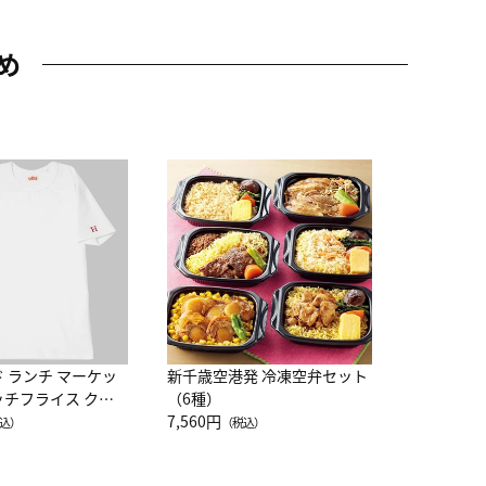
め
JAL特製
レー 200
10,800円
（
ド ランチ マーケッ
新千歳空港発 冷凍空弁セット
ッチフライス クル
（6種）
注半袖Ｔシャツ
7,560円
込）
（税込）