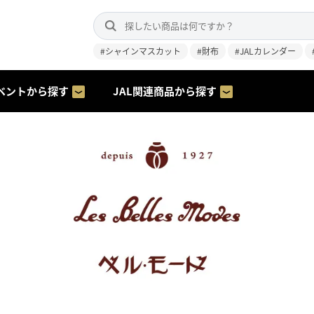
#シャインマスカット
#財布
#JALカレンダー
ベントから探す
JAL関連商品から探す