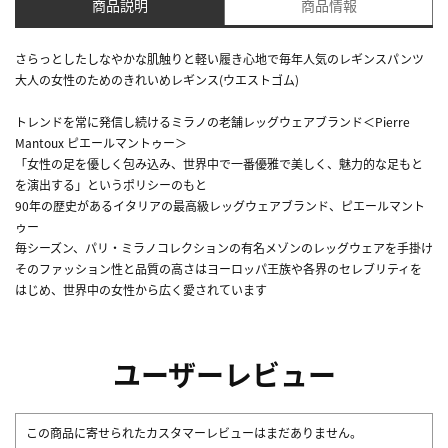
商品説明
商品情報
さらっとしたしなやかな肌触りと軽い履き心地で毎年人気のレギンスパンツ
大人の女性のためのきれいめレギンス(ウエストゴム)
トレンドを常に発信し続けるミラノの老舗レッグウェアブランド＜Pierre
Mantoux ピエールマントゥー＞
「女性の足を優しく包み込み、世界中で一番優雅で美しく、魅力的な足もと
を演出する」というポリシーのもと
90年の歴史があるイタリアの最高級レッグウェアブランド、ピエールマント
ゥー
毎シーズン、パリ・ミラノコレクションの有名メゾンのレッグウェアを手掛け
そのファッション性と品質の高さはヨーロッパ王族や各界のセレブリティを
はじめ、世界中の女性から広く愛されています
ユーザーレビュー
この商品に寄せられたカスタマーレビューはまだありません。