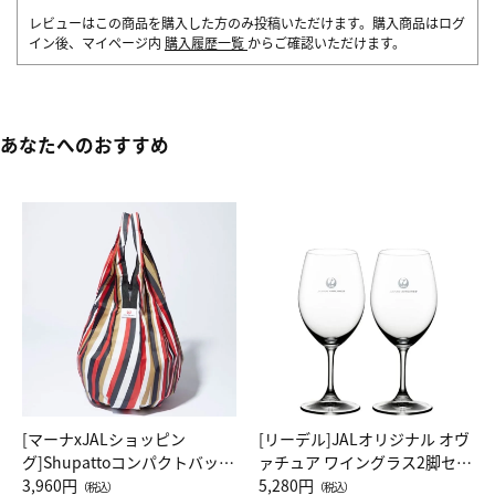
レビューはこの商品を購入した方のみ投稿いただけます。購入商品はログ
イン後、マイページ内
購入履歴一覧
からご確認いただけます。
あなたへのおすすめ
[マーナxJALショッピン
[リーデル]JALオリジナル オヴ
グ]Shupattoコンパクトバッグ
ァチュア ワイングラス2脚セッ
Drop JAL客室乗務員（LC）ス
3,960円
ト（レッドワイン）
5,280円
（税込）
（税込）