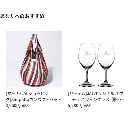
あなたへのおすすめ
[マーナxJALショッピン
[リーデル]JALオリジナル オヴ
グ]Shupattoコンパクトバッグ
ァチュア ワイングラス2脚セッ
Drop JAL客室乗務員（LC）ス
3,960円
ト（レッドワイン）
5,280円
（税込）
（税込）
カーフ柄