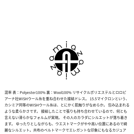
混率 表：Polyester100% 裏：Wool100% リサイクルポリエステルとロロピ
アーナ社WISHウール糸を重ね合わせた接結ドレス。 15.5マイクロンという、
カシミア同等のWISHウール糸は、とにかく肌触りがなめらか。 包み込まれる
ような柔らかさです。 接結したことで張りも持ち合わせているので、何とも
言えない滑らかなフォルムが実現。 その人のカラダにシルエットが落ち着き
ます。 ゆったりとしながらも、ウエストマークがやや高い位置にあるので綺
麗なシルエット。共布のベルトマークでエレガントな印象にもなるカジュア