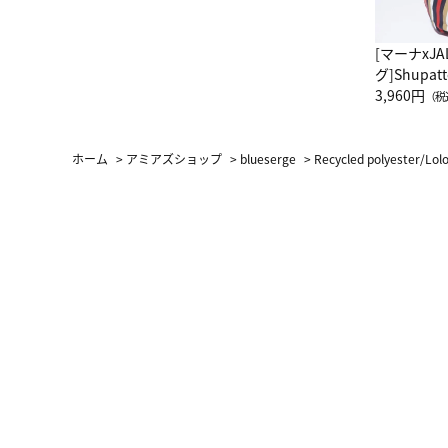
[マーナxJ
グ]Shup
グ Drop 
3,960円
（税
（LC）ス
ホーム
>
アミアズショップ
>
blueserge
>
Recycled polyester/Lolo