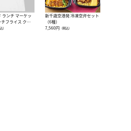
ド ランチ マーケッ
新千歳空港発 冷凍空弁セット
ッチフライス クル
（6種）
注半袖Ｔシャツ
7,560円
込）
（税込）