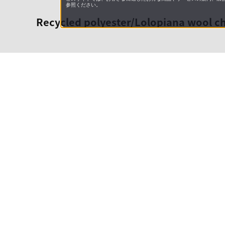
参照ください。
Recycled polyester/Lolopiana wool ch
会社概
領収書
キャン