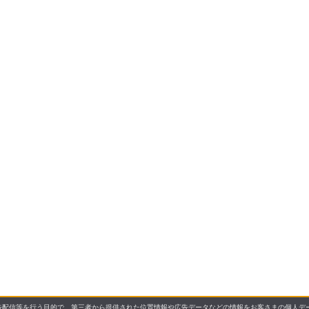
配信等を行う目的で、第三者から提供された位置情報や広告データなどの情報をお客さまの個人デー