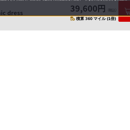
39,600円
（税込）
ic dress
積算 360 マイル (1倍)
要
プライバシーポリシー
について
配送について
セル・返品・交換について
お問い合わせ先