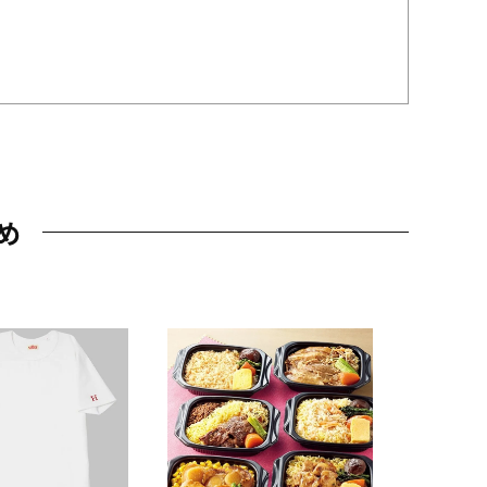
め
JAL特製
レー 200
10,800円
（