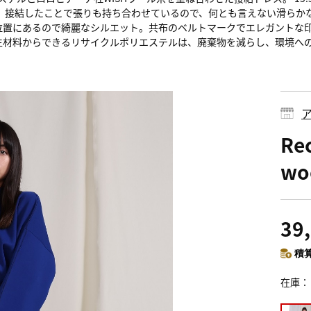
。 接結したことで張りも持ち合わせているので、何とも言えない滑らか
位置にあるので綺麗なシルエット。共布のベルトマークでエレガントな
生材料からできるリサイクルポリエステルは、廃棄物を減らし、環境へ
Rec
woo
39
積算
在庫