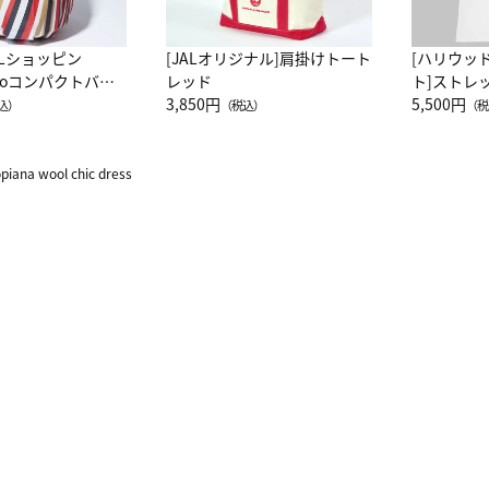
ALショッピン
[JALオリジナル]肩掛けトート
[ハリウッ
attoコンパクトバッ
レッド
ト]ストレ
JAL客室乗務員
3,850円
ーネック別
5,500円
込）
（税込）
（税
カーフ柄
piana wool chic dress