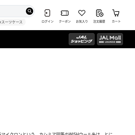
ログイン
クーポン
お気入り
注文履歴
カート
#スーツケース
 15.5マイクロンという、カシミア同等のWISHウール糸は、とに