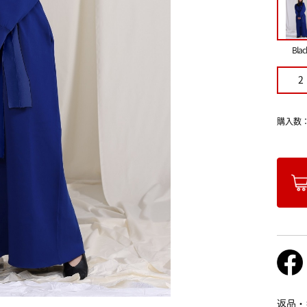
Blac
2
購入数
返品・