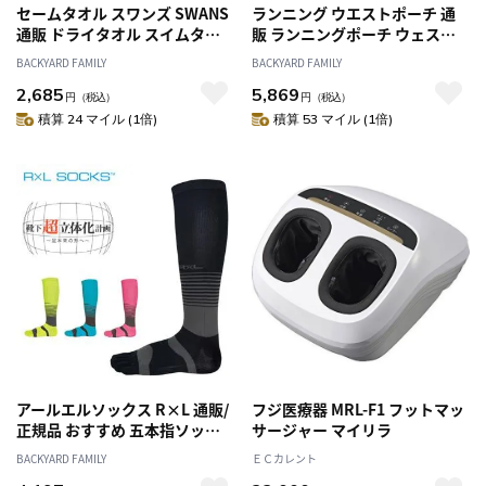
セームタオル スワンズ SWANS
ランニング ウエストポーチ 通
通販 ドライタオル スイムタオ
販 ランニングポーチ ウェスト
ル 吸水速乾 抗菌 ドライタイプ
ポーチ マラソンポーチ ジョギ
BACKYARD FAMILY
BACKYARD FAMILY
コンパクト 洗濯機 OK マイクロ
ングポーチ 揺れにくい
2,685
5,869
ファイバー 水泳 競泳 スイミン
FITLETIC フィットレティック
円
（税込）
円
（税込）
グ プール 海水浴 40×100cm 水
SWP-01J はっ水 マラソン ラン
積算 24 マイル (1倍)
積算 53 マイル (1倍)
球 旅行 ウルトラマイクロ繊
ニンググッズ スポーツグッズ
スポーツアクセサリー スポーツ
ジョギング
アールエルソックス R×L 通販/
フジ医療器 MRL-F1 フットマッ
正規品 おすすめ 五本指ソック
サージャー マイリラ
ス 定番 五本指 ランニングソッ
BACKYARD FAMILY
ＥＣカレント
クス 5本指ソックス SOCKS