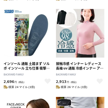
こども
インソール 通販 土踏まず ソル
接触冷感 インナー レディース
ボ インソール 立ち仕事 衝撃吸
長袖 uv 通販 冷感インナー アン
収 定番 土踏まず 中敷き グレー
ダーシャツ アンダーウェア ア
BACKYARD FAMILY
BACKYARD FAMILY
ソルボウォーキング DSIS
ンダーウエア インナーシャツ T
2,696
2,913
SORBO ウォーキング
シャツ UVカット 吸水 速乾 涼し
円
（税込）
円
（税込）
い 冷感 シンプル 無地 おしゃれ
積算 24 マイル (1倍)
積算 26 マイル (1倍)
運動 スポーツ テニス ゴルフ ラ
ンニング 女性用