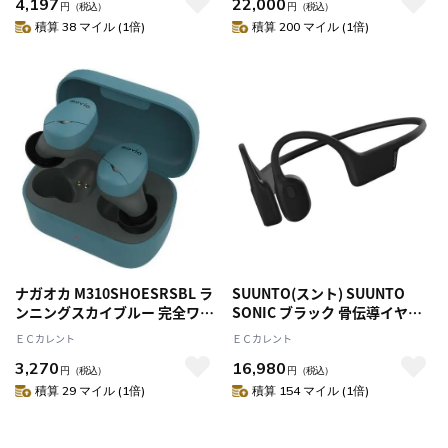
4,197
22,000
円
（税込）
円
（税込）
積算 38 マイル (1倍)
積算 200 マイル (1倍)
ナガオカ M310SHOESRSBL ラ
SUUNTO(スント) SUUNTO
ンニングスカイブルー 完全ワイ
SONIC ブラック 骨伝導イヤホ
ヤレスイヤホン
ン IP55防水 SS050946000
ＥＣカレント
ＥＣカレント
3,270
16,980
円
（税込）
円
（税込）
積算 29 マイル (1倍)
積算 154 マイル (1倍)