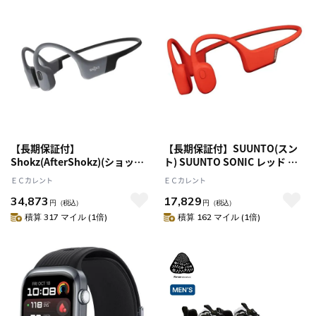
【長期保証付】
【長期保証付】SUUNTO(スン
Shokz(AfterShokz)(ショック
ト) SUUNTO SONIC レッド 骨
ス(アフターショックス))
伝導イヤホン IP55防水
ＥＣカレント
ＥＣカレント
OPENSWIM PRO グレー 骨伝導
SS050948000
34,873
17,829
イヤホン Bluetooth 5.4 防水･
円
（税込）
円
（税込）
MP3 SKZ-EP-000028
積算 317 マイル (1倍)
積算 162 マイル (1倍)