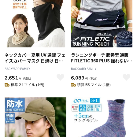
ネックカバー 夏用 UV 通販 フェ
ランニングポーチ 腹巻型 通販
イスカバー マスク 日焼け 日よ
FITLETIC 360 PLUS 揺れないラ
け 紫外線対策 ガーデニング ウ
ンニングポーチ ランニングベル
BACKYARD FAMILY
BACKYARD FAMILY
ォーキング 農作業 UV対策 冷感
ト ウエストポーチ ランニング
2,651
6,089
ひんやり 熱中症対策グッズ 母
バッグ ジョギングポーチ メン
円
（税込）
円
（税込）
の日 プレゼント 敬老の日 ギフ
ズ レディース スマホポーチ ス
積算 24 マイル (1倍)
積算 55 マイル (1倍)
ト 首 顔 暑さ対策 ブラック ベー
ポーツ ウォーキング マラソン
ジュ
おしゃれ バッグ 手ぶら