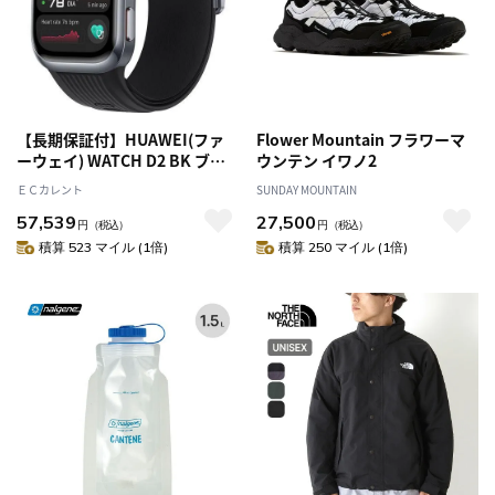
【長期保証付】HUAWEI(ファ
Flower Mountain フラワーマ
ーウェイ) WATCH D2 BK ブラ
ウンテン イワノ2
ック自動血圧測定できるスマー
ＥＣカレント
SUNDAY MOUNTAIN
トウォッチ 心電図 ECG WATCH
57,539
27,500
D2/BLACK
円
（税込）
円
（税込）
積算 523 マイル (1倍)
積算 250 マイル (1倍)