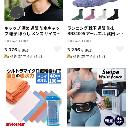
キャップ 深め 通販 防水キャッ
ランニング 靴下 通販 RxL
プ 帽子 ぼうし メンズ サイズ調
RNS1005 アールエル 武田レッ
整可能 防水 男女兼用 日よけ シ
グウェアー ソックス 厚手 EVO-
BACKYARD FAMILY
BACKYARD FAMILY
ンプル 無地 ランニング ジョギ
RL ラウンド型 レディース メン
3,076
3,286
ング 通気性 おしゃれ お洒落 ス
ズ スポーツソックス ミドル丈
円
（税込）
円
（税込）
ポーツ テニス マラソン アウト
スポーツ 陸上 ランニングソッ
積算 27 マイル (1倍)
積算 29 マイル (1倍)
ドア キャンプ ウォーキング ギ
クス 3D 立体 スポーツ靴下 運動
フト 贈り物
おしゃれ オシャレ