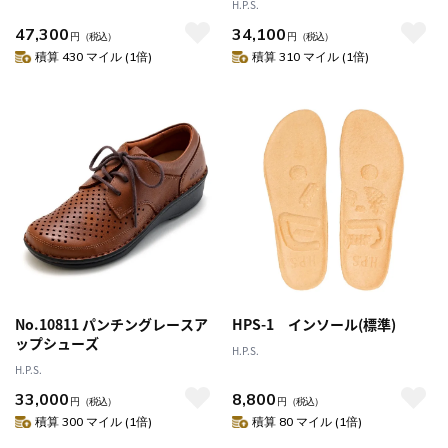
H.P.S.
47,300
34,100
円
（税込）
円
（税込）
積算 430 マイル (1倍)
積算 310 マイル (1倍)
No.10811 パンチングレースア
HPS-1 インソール(標準)
ップシューズ
H.P.S.
H.P.S.
33,000
8,800
円
（税込）
円
（税込）
積算 300 マイル (1倍)
積算 80 マイル (1倍)