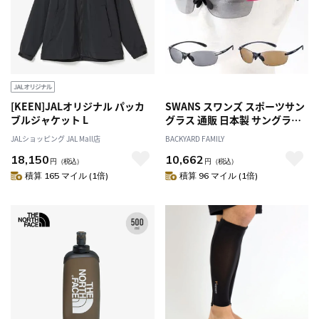
[KEEN]JALオリジナル パッカ
SWANS スワンズ スポーツサン
ブルジャケット L
グラス 通販 日本製 サングラス
偏光サングラス 偏光レンズ 偏
JALショッピング JAL Mall店
BACKYARD FAMILY
光 紫外線対策 UV対策 メンズ レ
18,150
10,662
ディース Airless Leaffit エアレ
円
（税込）
円
（税込）
ス リーフフィット 男女兼用 ユ
積算 165 マイル (1倍)
積算 96 マイル (1倍)
ニセックス スポーツ ランニン
グ