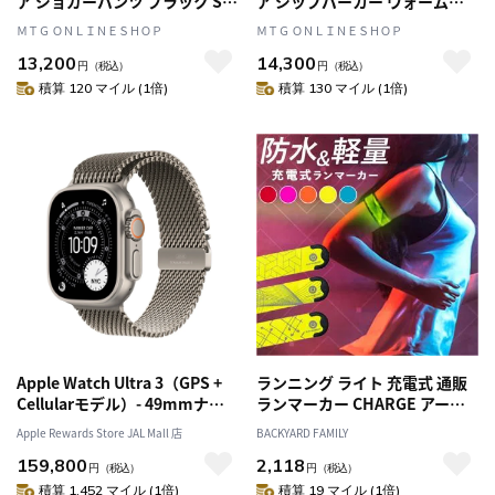
ア ジョガーパンツ ブラック S
ア ジップパーカー ウォームグ
疲労回復 血行促進
レー S 疲労回復 血行促進
ＭＴＧ ＯＮＬＩＮＥＳＨＯＰ
ＭＴＧ ＯＮＬＩＮＥＳＨＯＰ
13,200
14,300
円
（税込）
円
（税込）
積算 120 マイル (1倍)
積算 130 マイル (1倍)
Apple Watch Ultra 3（GPS +
ランニング ライト 充電式 通販
Cellularモデル）- 49mmナチ
ランマーカー CHARGE アーム
ュラルチタニウムケースとナチ
バンド リストバンド ランニン
Apple Rewards Store JAL Mall 店
BACKYARD FAMILY
ュラルチタニウムミラネーゼル
ググッズ リフレクター LED ベ
159,800
2,118
ープ - S
ルト 光る USB充電 防水 夜間 お
円
（税込）
円
（税込）
しゃれ 大人 子供 キッズ 子ども
積算 1,452 マイル (1倍)
積算 19 マイル (1倍)