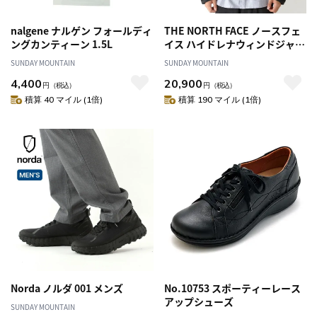
nalgene ナルゲン フォールディ
THE NORTH FACE ノースフェ
ングカンティーン 1.5L
イス ハイドレナウィンドジャケ
ット ユニセックス
SUNDAY MOUNTAIN
SUNDAY MOUNTAIN
4,400
20,900
円
（税込）
円
（税込）
積算 40 マイル (1倍)
積算 190 マイル (1倍)
Norda ノルダ 001 メンズ
No.10753 スポーティーレース
アップシューズ
SUNDAY MOUNTAIN