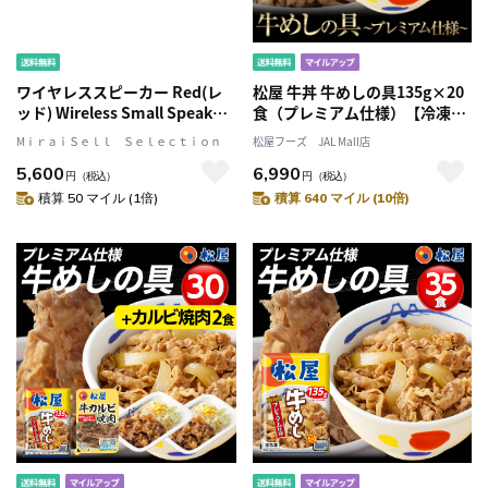
ワイヤレススピーカー Red(レ
松屋 牛丼 牛めしの具135g×20
ッド) Wireless Small Speaker
食（プレミアム仕様）【冷凍】
CONNECT_D [コネクト・ディ
松屋 ぎゅうどん 牛どんの具
MⅰｒａｉＳｅｌｌ Ｓｅｌｅｃｔｉｏｎ
松屋フーズ JAL Mall店
ー] DIESEL[ディーゼル]
5,600
6,990
円
（税込）
円
（税込）
積算 50 マイル (1倍)
積算 640 マイル (10倍)