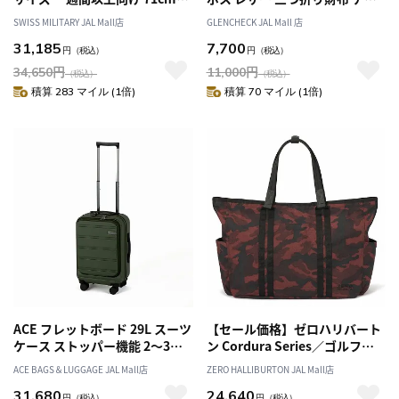
5cm拡張 83/97L バニラホワイ
コ[オススメ対象]
SWISS MILITARY JAL Mall店
GLENCHECK JAL Mall 店
ト キャリーケース TSAロック
31,185
7,700
スーツケースカバー付/ネームタ
円
（税込）
円
（税込）
グ付 SWISS MILITARY[スイス
34,650
円
11,000
円
（税込）
（税込）
ミリタリー] SOGLIO[ソーリオ]
積算 283 マイル (1倍)
積算 70 マイル (1倍)
<内装アップグレード版>
ACE フレットボード 29L スーツ
【セール価格】ゼロハリバート
ケース ストッパー機能 2～3泊
ン Cordura Series／ゴルフバ
05431
ッグ ロッカートート Locker
ACE BAGS＆LUGGAGE JAL Mall店
ZERO HALLIBURTON JAL Mall店
Tote ZHG-B1 82001
31,680
24,640
円
（税込）
円
（税込）