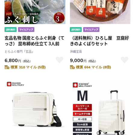
玄品名物 国産とらふぐ刺身（て
（送料無料）ひろし屋 豆腐好
っさ） 昆布締め仕立て 3人前
きのよくばりセット
とらふぐ専門「玄品」
沖縄宝島
6,800
9,000
円
（税込）
円
（税込）
積算 310 マイル (5倍)
積算 664 マイル (8倍)