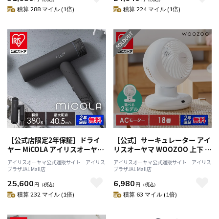
積算 288 マイル (1倍)
積算 224 マイル (1倍)
［公式店限定2年保証］ドライ
［公式］サーキュレーター アイ
ヤー MiCOLA アイリスオーヤマ
リスオーヤマ WOOZOO 上下 左
HDR-M401-H [安心延長保証対
右 自動 首振り パワフル送風 リ
アイリスオーヤマ公式通販サイト アイリス
アイリスオーヤマ公式通販サイト アイリス
象]
モコン 切タイマー付 PCF-
プラザJAL Mall店
プラザJAL Mall店
BC15TEC PCF-KSC151T-EC
25,600
6,980
円
（税込）
*［安心延長保証対象］
円
（税込）
積算 232 マイル (1倍)
積算 63 マイル (1倍)