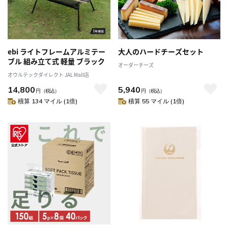
ebi ライトフレームアルミテー
大人のハードチーズセット
ブル 組み立て式 軽量 ブラック
オーダーチーズ
オウルテックダイレクト JAL Mall店
14,800
5,940
円
（税込）
円
（税込）
積算 134 マイル (1倍)
積算 55 マイル (1倍)