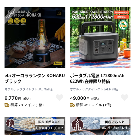
ebi オーロラランタン KOHAKU
ポータブル電源 172800mAh
ブラック
622Wh 在庫限り特価
オウルテックダイレクト JAL Mall店
オウルテックダイレクト JAL Mall店
8,778
49,800
円
（税込）
円
（税込）
積算 79 マイル (1倍)
積算 452 マイル (1倍)