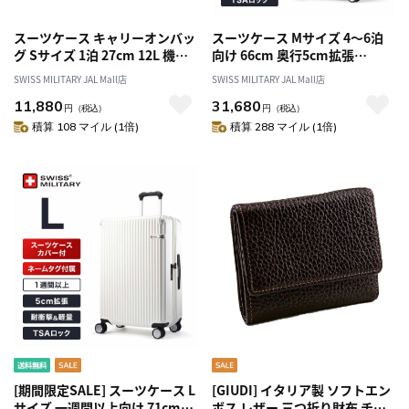
スーツケース キャリーオンバッ
スーツケース Mサイズ 4～6泊
グ Sサイズ 1泊 27cm 12L 機内
向け 66cm 奥行5cm拡張
持込可 バニラホワイト バッグ
74/88L バニラホワイト キャリ
SWISS MILITARY JAL Mall店
SWISS MILITARY JAL Mall店
バンド付/ショルダーストラップ
ーケース TSAロック スーツケー
11,880
31,680
付 SWISS MILITARY[スイスミ
スカバー付/ネームタグ付
円
（税込）
円
（税込）
リタリー] GENESIS[ジェネシ
SWISS MILITARY[スイスミリ
積算 108 マイル (1倍)
積算 288 マイル (1倍)
ス]
タリー] GENESIS[ジェネシス]
[期間限定SALE] スーツケース L
[GIUDI] イタリア製 ソフトエン
サイズ 一週間以上向け 71cm
ボス レザー 三つ折り財布 チョ