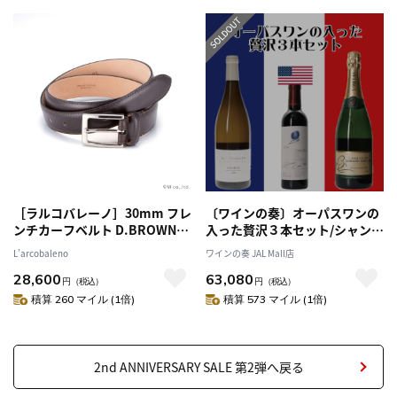
［ラルコバレーノ］30mm フレ
〔ワインの奏〕オーパスワンの
ンチカーフベルト D.BROWN
入った贅沢３本セット/シャンパ
90
ーニュ＆シャブリ＆オーパス・
L’arcobaleno
ワインの奏 JAL Mall店
ワン/【ベルナール・ロンクラス
28,600
63,080
ブラン・ド・ブラン NV】【ド
円
（税込）
円
（税込）
メーヌ・ド・ラ・ムリエール
積算 260 マイル (1倍)
積算 573 マイル (1倍)
シャブリ 2019】【オーパス ワ
ン 2014 ハーフサイズ】
2nd ANNIVERSARY SALE 第2弾へ戻る