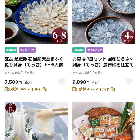
玄品 通販限定 国産天然まふぐ
お買得 4皿セット 国産とらふぐ
炙り刺身（てっさ） 6～8人前
刺身（てっさ）昆布締め仕立て
とらふぐ専門「玄品」
とらふぐ専門「玄品」
7,500
9,890
円
（税込）
円
（税込）
積算 345 マイル (5倍)
積算 455 マイル (5倍)