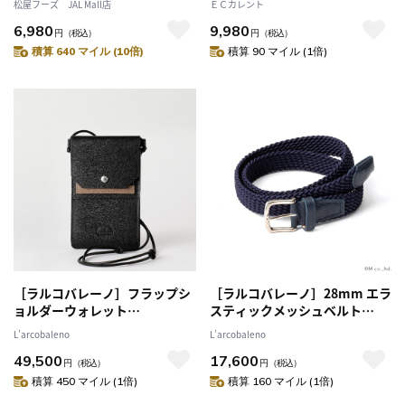
松屋フーズ JAL Mall店
ＥＣカレント
ｶﾞｰ各4食)
ECDR1301 ECDR1301
6,980
9,980
円
（税込）
円
（税込）
積算 640 マイル (10倍)
積算 90 マイル (1倍)
［ラルコバレーノ］フラップシ
［ラルコバレーノ］28mm エラ
ョルダーウォレット
スティックメッシュベルト
BLACK*GRAY
NAVY L
L’arcobaleno
L’arcobaleno
49,500
17,600
円
（税込）
円
（税込）
積算 450 マイル (1倍)
積算 160 マイル (1倍)