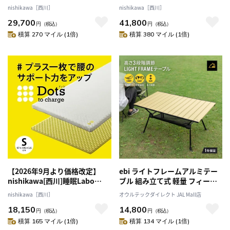
Dotsヘルシーマットレス シン
Dots Plusヘルシーマットレス
nishikawa［西川］
nishikawa［西川］
グルサイズ 送料込み
シングルサイズ 送料込み
29,700
41,800
円
（税込）
円
（税込）
積算 270 マイル (1倍)
積算 380 マイル (1倍)
【2026年9月より価格改定】
ebi ライトフレームアルミテー
nishikawa[西川]睡眠Labo
ブル 組み立て式 軽量 フィール
Dotsヘルシーライトマットレス
ドベージュ
nishikawa［西川］
オウルテックダイレクト JAL Mall店
シングルサイズ 送料込み
18,150
14,800
円
（税込）
円
（税込）
積算 165 マイル (1倍)
積算 134 マイル (1倍)