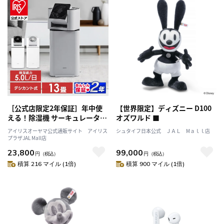
［公式店限定2年保証］年中使
【世界限定】ディズニー D100
える！除湿機 サーキュレーター
オズワルド ■
衣類乾燥除湿機 アイリスオーヤ
アイリスオーヤマ公式通販サイト アイリス
シュタイフ日本公式 ＪＡＬ Mａｌｌ店
マ IJDI50-WH ホワイト/天面グ
プラザJAL Mall店
レー [安心延長保証対象]
23,800
99,000
円
（税込）
円
（税込）
積算 216 マイル (1倍)
積算 900 マイル (1倍)