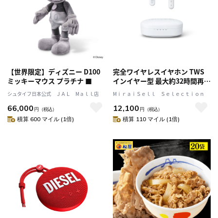
【世界限定】ディズニー D100
完全ワイヤレスイヤホン TWS
ミッキーマウス プラチナ ■
インイヤー型 最大約32時間再生
ピュアホワイト White
シュタイフ日本公式 ＪＡＬ Mａｌｌ店
MⅰｒａｉＳｅｌｌ Ｓｅｌｅｃｔｉｏｎ
urbanista[アーバニスタ]
66,000
12,100
COPENHAGEN[コペンハーゲ
円
（税込）
円
（税込）
ン]
積算 600 マイル (1倍)
積算 110 マイル (1倍)