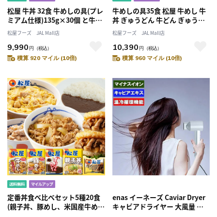
松屋 牛丼 32食 牛めしの具(プレ
牛めしの具35食 松屋 牛めし 牛
ミアム仕様)135g×30個 と牛カ
丼 ぎゅうどん 牛どん ぎゅうめ
ルビ焼肉2個 牛丼【冷凍】
し セット 送料無料 時短 手軽 お
松屋フーズ JAL Mall店
松屋フーズ JAL Mall店
取り寄せ グルメ おつまみ 単身
9,990
10,390
赴任 冷凍食品 冷凍 おかず 冷食
円
（税込）
円
（税込）
お惣菜 肉 業務用 惣菜 お弁当 絶
積算 920 マイル (10倍)
積算 960 マイル (10倍)
品 お試し 非常食 ストック レン
チン
定番丼食べ比べセット5種20食
enas イーネーズ Caviar Dryer
(親子丼、豚めし、米国産牛めし
キャビアドライヤー 大風量 速
の具、ｵﾘｼﾞﾅﾙｶﾚｰ、牛カルビﾊﾞｰ
乾 冷温循環 マイナスイオン