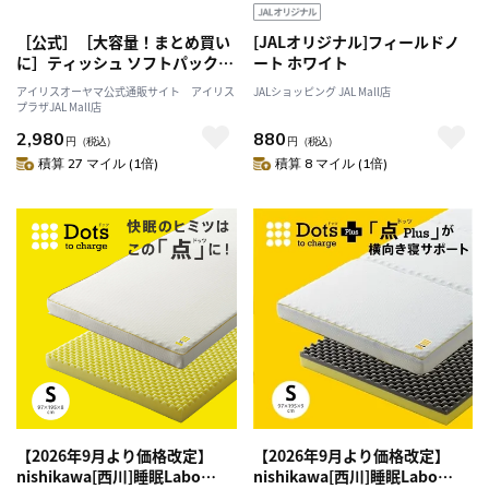
［公式］［大容量！まとめ買い
[JALオリジナル]フィールドノ
に］ティッシュ ソフトパックテ
ート ホワイト
ィッシュ 40パック 送料無料 ア
アイリスオーヤマ公式通販サイト アイリス
JALショッピング JAL Mall店
イリスオーヤマ
プラザJAL Mall店
2,980
880
円
（税込）
円
（税込）
積算 27 マイル (1倍)
積算 8 マイル (1倍)
【2026年9月より価格改定】
【2026年9月より価格改定】
nishikawa[西川]睡眠Labo
nishikawa[西川]睡眠Labo