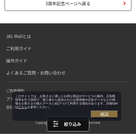
3周年記念ページへ戻る
JAL Mallとは
ご利用ガイド
操作ガイド
よくあるご質問・お問い合わせ
ご利用規約
このサイトでは、お客さまに適したお得な商品やサービスの案内、広告配
プライバシーポリシー
信等を行う目的で、第三者から提供された位置情報や広告データなどの情
報をお客さまの個人データと結びつけて利用する場合があります。詳細Q&A
会社概要
は
こちら
を参照ください。
確認
Copyright©Japan Airlines. All rights reserved.
絞り込み