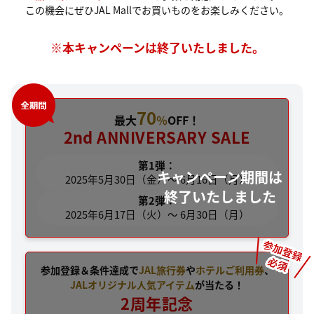
この機会にぜひJAL Mallでお買いものをお楽しみください。
※本キャンペーンは終了いたしました。
70
最大
％
OFF！
2nd ANNIVERSARY SALE
第1弾：
2025年5月30日（金）～ 6月16日（月）
第2弾：
2025年6月17日（火）～ 6月30日（月）
参加登録＆条件達成で
JAL旅行券
や
ホテルご利用券
、
JALオリジナル人気アイテム
が当たる！
2周年記念