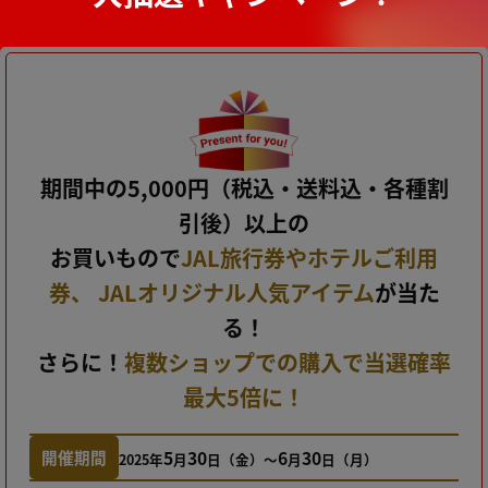
期間中の5,000円（税込・送料込・各種割
引後）以上の
お買いもので
JAL旅行券やホテルご利用
券、
JALオリジナル人気アイテム
が当た
る！
さらに！
複数ショップでの購入で当選確率
最大5倍に！
5
30
6
30
開催期間
2025年
月
日（金）～
月
日（月）