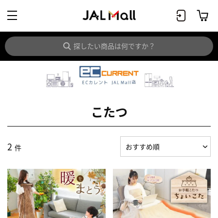
こたつ
2
件