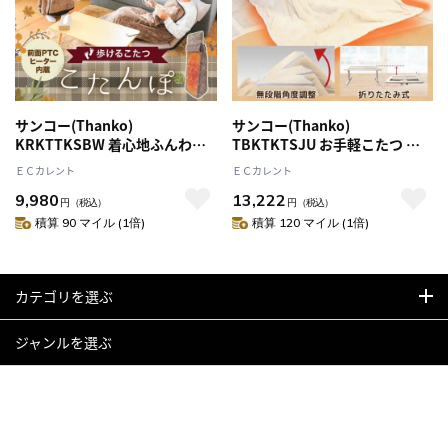
サンコー(Thanko)
サンコー(Thanko)
KRKTTKSBW 着心地ふんわり
TBKTKTSJU お手軽こたつ お
歩けるこたつ こたんぽ 2022年
ひとり様用こたつ 57×31cm ち
ＥＣカレント
ＥＣカレント
モデル
ょいこた
9,980
13,222
円
（税込）
円
（税込）
積算 90 マイル (1倍)
積算 120 マイル (1倍)
カテゴリを選ぶ
ジャンルを選ぶ