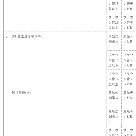
ン管15
ン管テ
型以下
レビB
ブラウ
ブラウ
ン管16
ン管テ
型以上
レビD
ふ
(株)富士通ゼネラル
液晶式
液晶テ
16型以
レビB
上
ブラウ
ブラウ
ン管15
ン管テ
型以下
レビB
ブラウ
ブラウ
ン管16
ン管テ
型以上
レビD
船井電機(株)
液晶式
液晶テ
15型以
レビA
下
液晶式
液晶テ
16型以
レビB
上
ブラウ
ブラウ
ン管15
ン管テ