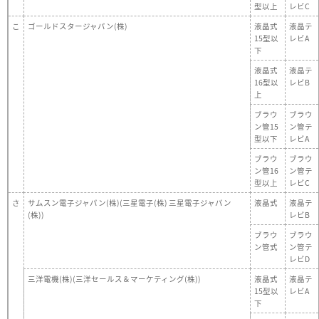
型以上
レビC
こ
ゴールドスタージャパン(株)
液晶式
液晶テ
15型以
レビA
下
液晶式
液晶テ
16型以
レビB
上
ブラウ
ブラウ
ン管15
ン管テ
型以下
レビA
ブラウ
ブラウ
ン管16
ン管テ
型以上
レビC
さ
サムスン電子ジャパン(株)(三星電子(株) 三星電子ジャパン
液晶式
液晶テ
(株))
レビB
ブラウ
ブラウ
ン管式
ン管テ
レビD
三洋電機(株)(三洋セールス＆マーケティング(株))
液晶式
液晶テ
15型以
レビA
下