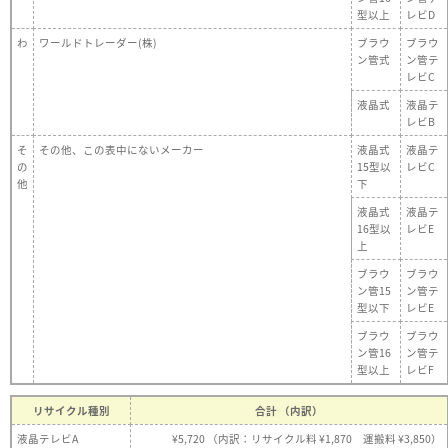
型以上
レビD
わ
ワールドトレーダー(株)
ブラウ
ブラウ
ン管式
ン管テ
レビC
液晶式
液晶テ
レビB
そ
その他、この表中にないメーカー
液晶式
液晶テ
の
15型以
レビC
他
下
液晶式
液晶テ
16型以
レビE
上
ブラウ
ブラウ
ン管15
ン管テ
型以下
レビE
ブラウ
ブラウ
ン管16
ン管テ
型以上
レビF
リサイクル種別
合計 （内訳）
液晶テレビA
¥5,720 （内訳：リサイクル料 ¥1,870 運搬料 ¥3,850）