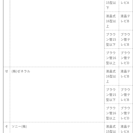
15型以
レビA
下
液晶式
液晶テ
16型以
レビB
上
ブラウ
ブラウ
ン管15
ン管テ
型以下
レビB
ブラウ
ブラウ
ン管16
ン管テ
型以上
レビD
せ
(株)ゼネラル
液晶式
液晶テ
16型以
レビB
上
ブラウ
ブラウ
ン管15
ン管テ
型以下
レビB
ブラウ
ブラウ
ン管16
ン管テ
型以上
レビD
そ
ソニー(株)
液晶式
液晶テ
15型以
レビA