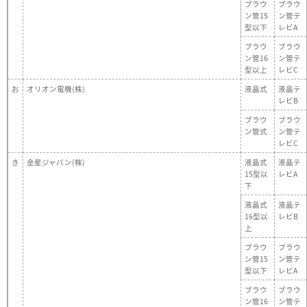
ブラウ
ブラウ
ン管15
ン管テ
型以下
レビA
ブラウ
ブラウ
ン管16
ン管テ
型以上
レビC
お
オリオン電機(株)
液晶式
液晶テ
レビB
ブラウ
ブラウ
ン管式
ン管テ
レビC
き
金星ジャパン(株)
液晶式
液晶テ
15型以
レビA
下
液晶式
液晶テ
16型以
レビB
上
ブラウ
ブラウ
ン管15
ン管テ
型以下
レビA
ブラウ
ブラウ
ン管16
ン管テ