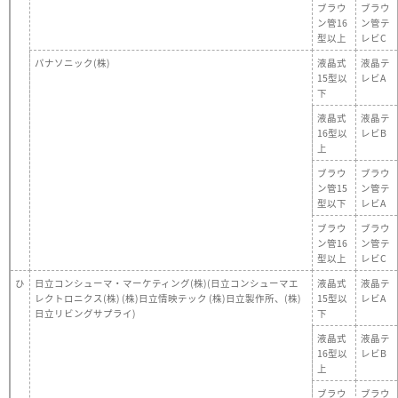
ブラウ
ブラウ
ン管16
ン管テ
型以上
レビC
パナソニック(株)
液晶式
液晶テ
15型以
レビA
下
液晶式
液晶テ
16型以
レビB
上
ブラウ
ブラウ
ン管15
ン管テ
型以下
レビA
ブラウ
ブラウ
ン管16
ン管テ
型以上
レビC
ひ
日立コンシューマ・マーケティング(株)(日立コンシューマエ
液晶式
液晶テ
レクトロニクス(株) (株)日立情映テック (株)日立製作所、(株)
15型以
レビA
日立リビングサプライ)
下
液晶式
液晶テ
16型以
レビB
上
ブラウ
ブラウ