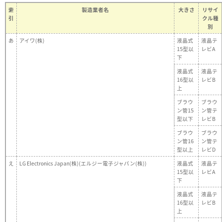
索
製造業者名
大きさ
リサイ
引
クル種
別
あ
アイワ(株)
液晶式
液晶テ
15型以
レビA
下
液晶式
液晶テ
16型以
レビB
上
ブラウ
ブラウ
ン管15
ン管テ
型以下
レビB
ブラウ
ブラウ
ン管16
ン管テ
型以上
レビD
え
LG Electronics Japan(株)(エルジー電子ジャパン(株))
液晶式
液晶テ
15型以
レビA
下
液晶式
液晶テ
16型以
レビB
上