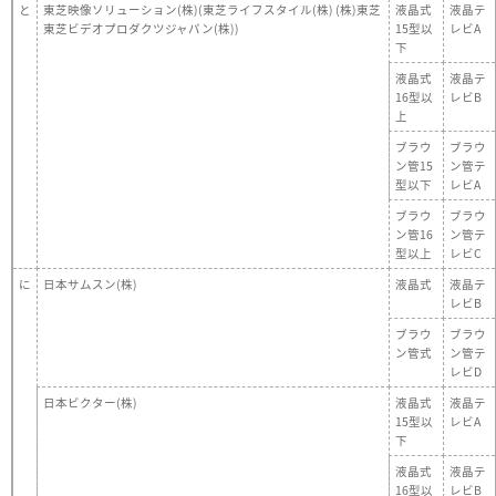
と
東芝映像ソリューション(株)(東芝ライフスタイル(株) (株)東芝
液晶式
液晶テ
東芝ビデオプロダクツジャパン(株))
15型以
レビA
下
液晶式
液晶テ
16型以
レビB
上
ブラウ
ブラウ
ン管15
ン管テ
型以下
レビA
ブラウ
ブラウ
ン管16
ン管テ
型以上
レビC
に
日本サムスン(株)
液晶式
液晶テ
レビB
ブラウ
ブラウ
ン管式
ン管テ
レビD
日本ビクター(株)
液晶式
液晶テ
15型以
レビA
下
液晶式
液晶テ
16型以
レビB