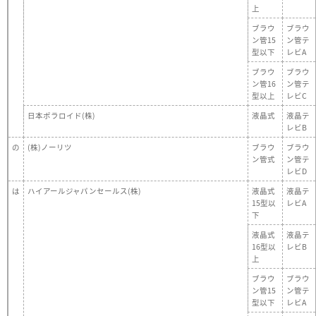
上
ブラウ
ブラウ
ン管15
ン管テ
型以下
レビA
ブラウ
ブラウ
ン管16
ン管テ
型以上
レビC
日本ポラロイド(株)
液晶式
液晶テ
レビB
の
(株)ノーリツ
ブラウ
ブラウ
ン管式
ン管テ
レビD
は
ハイアールジャパンセールス(株)
液晶式
液晶テ
15型以
レビA
下
液晶式
液晶テ
16型以
レビB
上
ブラウ
ブラウ
ン管15
ン管テ
型以下
レビA