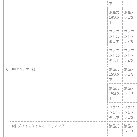
下
液晶式
液晶テ
16型以
レビB
上
ブラウ
ブラウ
ン管15
ン管テ
型以下
レビB
ブラウ
ブラウ
ン管16
ン管テ
型以上
レビD
て
DXアンテナ(株)
液晶式
液晶テ
15型以
レビA
下
液晶式
液晶テ
16型以
レビB
上
ブラウ
ブラウ
ン管15
ン管テ
型以下
レビB
(株)デバイスタイルマーケティング
液晶式
液晶テ
レビB