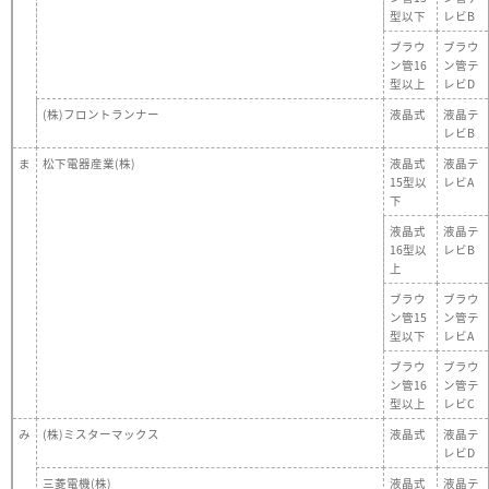
型以下
レビB
ブラウ
ブラウ
ン管16
ン管テ
型以上
レビD
(株)フロントランナー
液晶式
液晶テ
レビB
ま
松下電器産業(株)
液晶式
液晶テ
15型以
レビA
下
液晶式
液晶テ
16型以
レビB
上
ブラウ
ブラウ
ン管15
ン管テ
型以下
レビA
ブラウ
ブラウ
ン管16
ン管テ
型以上
レビC
み
(株)ミスターマックス
液晶式
液晶テ
レビD
三菱電機(株)
液晶式
液晶テ