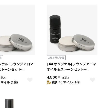
積算マイル率（高い
順）
人気順
レビュー件数（多い
順）
レビュー評価（高い
順）
価格（安い順）
価格（高い順）
リジナル]ラウンジアロマ
[JALオリジナル]ラウンジアロマ
ストーンセット
オイル＆ストーンセット
EVENING
4,500
（税込）
円
（税込）
 マイル (1倍)
積算 40 マイル (1倍)