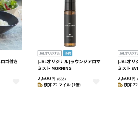
Lロゴ付き
[JALオリジナル]ラウンジアロマ
[JALオ
ミスト MORNING
ミスト EV
2,500
2,500
円
（税込）
円
)
積算 22 マイル (1倍)
積算 22