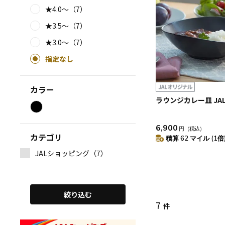
★4.0～（7）
★3.5～（7）
★3.0～（7）
指定なし
カラー
ラウンジカレー皿 JA
6,900
円
（税込）
カテゴリ
積算 62 マイル (1倍
JALショッピング（7）
絞り込む
7
件