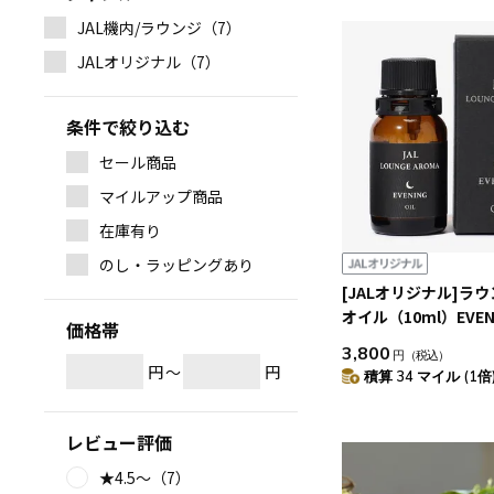
JAL機内/ラウンジ（7）
JALオリジナル（7）
条件で絞り込む
セール商品
マイルアップ商品
在庫有り
のし・ラッピングあり
[JALオリジナル]ラ
オイル（10ml）EVEN
価格帯
3,800
円
（税込）
円
～
円
積算 34 マイル (1倍
レビュー評価
★4.5～（7）