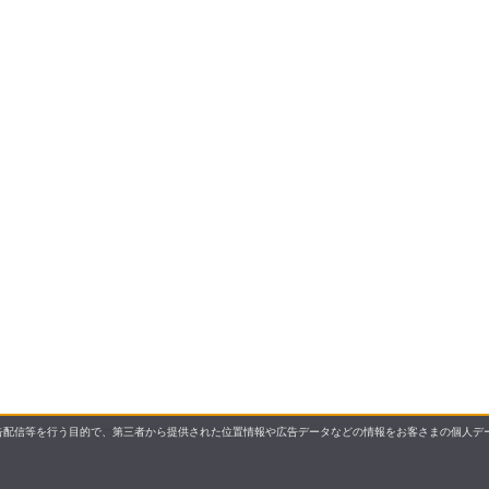
配信等を行う目的で、第三者から提供された位置情報や広告データなどの情報をお客さまの個人デー