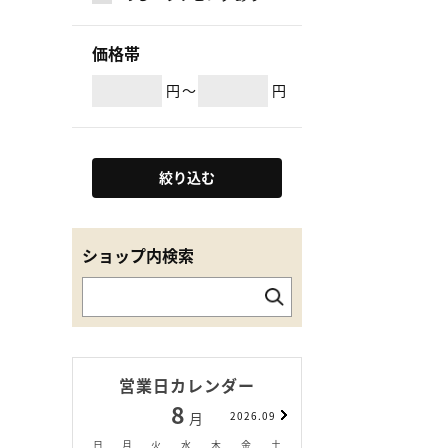
価格帯
円
～
円
絞り込む
ショップ内検索
営業日カレンダー
8
9
月
2026.09
月
日
月
火
水
木
金
土
日
月
火
水