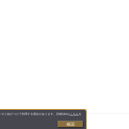
タと結びつけて利用する場合があります。詳細Q&Aは
こちら
を
確認