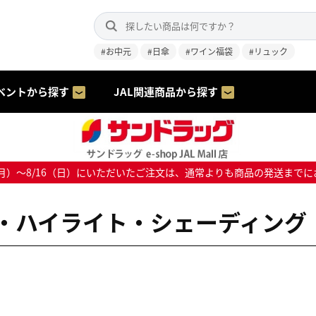
#お中元
#日傘
#ワイン福袋
#リュック
ベントから探す
JAL関連商品から探す
8/10（月）～8/16（日）にいただいたご注文は、通常よりも商品の発送
・ハイライト・シェーディング