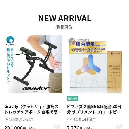
NEW ARRIVAL
新着商品
Gravily（グラビリィ）腰痛ス
ビフィズス菌BB536配合 30日
トレッチケアボード 自宅で簡単
分 サプリメント ブロードビフ
ストレッチ 腰の違和感・緊張対
ィ 腸内フローラサポート 腸活
バイオ製薬 JAL Mall店
バイオ製薬 JAL Mall店
策 運動不足
健康補助食 国内製造 バイオ製
231,000
7,776
薬
円
（税込）
円
（税込）