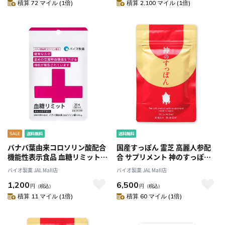
積算 72 マイル (1倍)
積算 2,100 マイル (1倍)
バナバ葉由来コロソリン酸配合
国産すっぽん 霊芝 高麗人参配
機能性表示食品 血糖リミット
合 サプリメント 神のすっぽん
30日分 空腹時血糖値を下げる
30日分 美・活力・健康サポート
バイオ製薬 JAL Mall店
バイオ製薬 JAL Mall店
サプリメント 国内製造 バイオ
国内製造 バイオ製薬
1,200
6,500
製薬
円
（税込）
円
（税込）
積算 11 マイル (1倍)
積算 60 マイル (1倍)