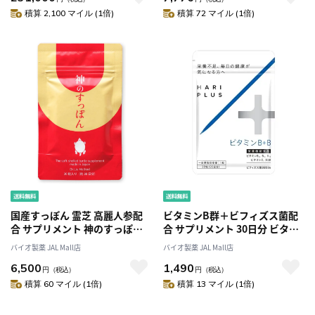
積算 2,100 マイル (1倍)
積算 72 マイル (1倍)
国産すっぽん 霊芝 高麗人参配
ビタミンB群＋ビフィズス菌配
合 サプリメント 神のすっぽん
合 サプリメント 30日分 ビタミ
30日分 美・活力・健康サポート
ンB＋ビフィズス菌 腸内環境と
バイオ製薬 JAL Mall店
バイオ製薬 JAL Mall店
国内製造 バイオ製薬
栄養バランスを整える 健康サポ
6,500
1,490
ート 国内製造 バイオ製薬
円
（税込）
円
（税込）
積算 60 マイル (1倍)
積算 13 マイル (1倍)