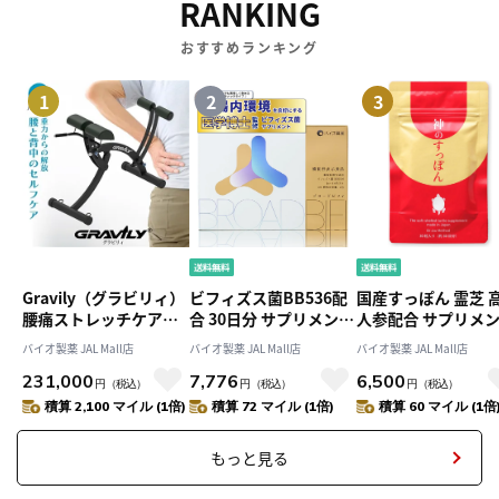
RANKING
おすすめランキング
1
2
3
Gravily（グラビリィ）
ビフィズス菌BB536配
国産すっぽん 霊芝 
腰痛ストレッチケアボ
合 30日分 サプリメント
人参配合 サプリメ
ード 自宅で簡単ストレ
ブロードビフィ 腸内フ
神のすっぽん 30日
バイオ製薬 JAL Mall店
バイオ製薬 JAL Mall店
バイオ製薬 JAL Mall店
ッチ 腰の違和感・緊張
ローラサポート 腸活 健
美・活力・健康サポ
231,000
7,776
6,500
対策 運動不足
康補助食 国内製造 バイ
ト 国内製造 バイオ
円
（税込）
円
（税込）
円
（税込）
オ製薬
積算 2,100 マイル (1倍)
積算 72 マイル (1倍)
積算 60 マイル (1倍
もっと見る