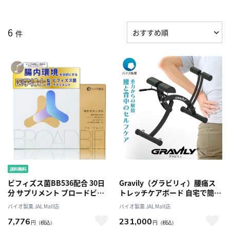
6
件
ビフィズス菌BB536配合 30日
Gravily（グラビリィ）腰痛ス
分 サプリメント ブロードビフ
トレッチケアボード 自宅で簡単
ィ 腸内フローラサポート 腸活
ストレッチ 腰の違和感・緊張対
バイオ製薬 JAL Mall店
バイオ製薬 JAL Mall店
健康補助食 国内製造 バイオ製
策 運動不足
7,776
231,000
薬
円
（税込）
円
（税込）