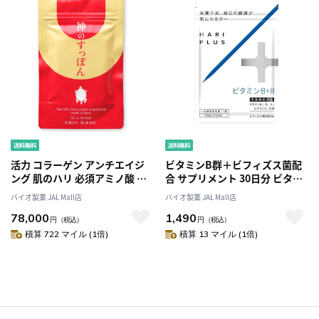
活力 コラーゲン アンチエイジ
ビタミンB群＋ビフィズス菌配
ング 肌のハリ 必須アミノ酸 ビ
合 サプリメント 30日分 ビタミ
タミン ミネラル 神のすっぽん
ンB＋ビフィズス菌 腸内環境と
バイオ製薬 JAL Mall店
バイオ製薬 JAL Mall店
360日分 12袋 医学博士劉勇 日
栄養バランスを整える 健康サポ
78,000
1,490
本製
ート 国内製造 バイオ製薬
円
（税込）
円
（税込）
積算 722 マイル (1倍)
積算 13 マイル (1倍)