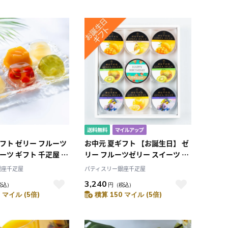
おすすめ順
順）
新着順
人気順
レビュー件数（多い
順）
レビュー評価（高い
順）
価格（安い順）
価格（高い順）
フト ゼリー フルーツ
お中元 夏ギフト 【お誕生日】 ゼ
ーツ ギフト 千疋屋 パ
リー フルーツゼリー スイーツ ギ
銀座千疋屋 銀座ゼリ
フト 千疋屋 パティスリー銀座千
銀座千疋屋
パティスリー銀座千疋屋
疋屋 【お誕生日】銀座ゼリー9個
3,240
税込）
円
（税込）
入
 マイル (5倍)
積算 150 マイル (5倍)