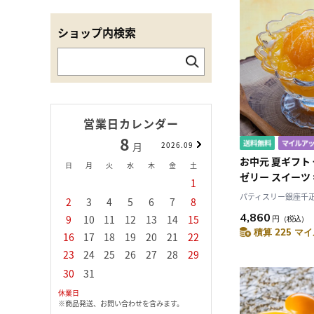
ショップ内検索
営業日カレンダー
8
9
月
2026.09
月
お中元 夏ギフト
日
月
火
水
木
金
土
日
月
火
水
ゼリー スイーツ 
1
1
2
3
ティスリー銀座
パティスリー銀座千
2
3
4
5
6
7
8
6
7
8
9
1
みかんぜりぃ
4,860
9
10
11
12
13
14
15
13
14
15
16
1
円
（税込）
積算 225 マイ
16
17
18
19
20
21
22
20
21
22
23
2
23
24
25
26
27
28
29
27
28
29
30
30
31
休業日
※商品発送、お問い合わせを含みます。