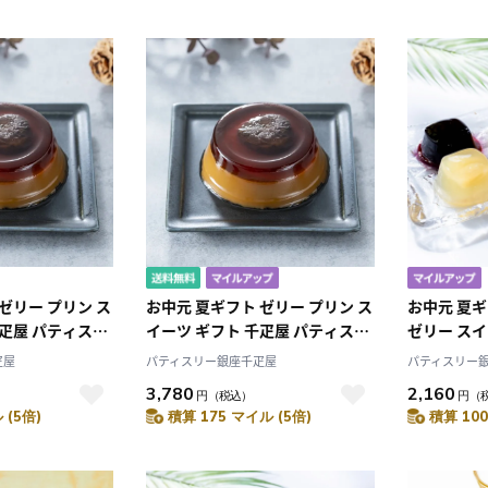
ゼリー プリン ス
お中元 夏ギフト ゼリー プリン ス
お中元 夏ギ
千疋屋 パティスリ
イーツ ギフト 千疋屋 パティスリ
ゼリー スイ
座マロンプリン3
ー銀座千疋屋 銀座マロンプリン6
ティスリー
疋屋
パティスリー銀座千疋屋
パティスリー
個入
ー6個
3,780
2,160
円
（税込）
円
（
 (5倍)
積算 175 マイル (5倍)
積算 100