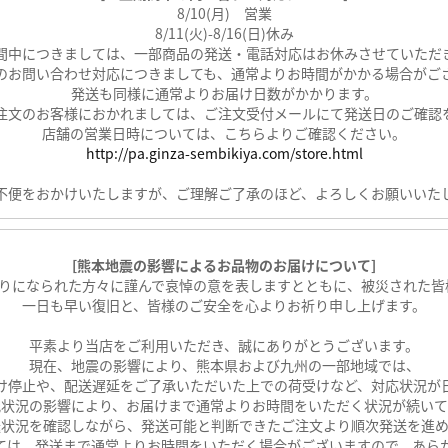
8/10(月) 営業
8/11(火)-8/16(日)休み
間中につきましては、一部商品の発送・電話対応はお休みさせていただ
のお問い合わせ対応につきましても、通常よりお時間がかかる場合がご
発送も同様に通常よりお届け日数がかかります。
ご注文のお客様におかれましては、ご注文受付メールにて発送日のご確認
店舗の営業日時については、こちらよりご確認ください。
http://pa.ginza-sembikiya.com/store.html
不便をおかけいたしますが、ご理解ご了承のほど、よろしくお願いいた
[熊本地震の影響によるお品物のお届けについて]
なりになられた方々に謹んで哀悼の意を表しますとともに、被災された皆
一日も早い復旧と、皆様のご安全を心よりお祈り申し上げます。
平素より当店をご利用いただき、誠にありがとうございます。
現在、地震の影響により、熊本県および九州の一部地域では、
け停止や、配送遅延をご了承いただいた上での荷受けなど、対応状況が
配状況の影響により、お届けまで通常よりお時間をいただく状況が続いて
送状況を確認しながら、発送可能と判断できたご注文より順次発送を進め
ては、発送まで通常よりお時間をいただく場合がございますので、あら