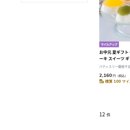
お中元 夏ギフト
ーキ スイーツ ギ
ィスリー銀座千
パティスリー銀座千
ツチーズケーキ 
2,160
円
（税込）
積算 100 マイ
12
件