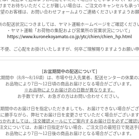
けまでお待ちいただくことが難しい場合は、ご注文のキャンセルも承っ
希望のお客様は、お問い合わせフォームよりご連絡くださいますようお願
新の配送状況につきましては、ヤマト運輸ホームページをご確認くださ
・ヤマト運輸「お荷物の集配および営業所の営業状況について」
https://www.kuronekoyamato.co.jp/ytc/chien/chien_hp.html
ご不便、ご心配をお掛けいたしますが、何卒ご理解賜りますようお願い申
[お盆期間中の配送について]
盆期間中（8/8～8/16頃）は、市場や仕入先業者、配送センターの休業の
お品物により7日～12日頃の商品お届けとなる場合がございます。
※お品物によりお届け迄の日数が異なります。
お手数ですが、お急ぎの方はお問い合わせください。
盆期間中のお届け日を指定いただきましても、お届けできない場合がござ
誠に勝手ながら、弊社でお届け日を変更させていただく場合がございます
におかれましては、注文確認メールにてご案内するお届け日を必ずご確認
のご注文については、お届け日指定がない場合、ご注文日の最短日で発送手
お品物により7日～12日後の商品お届けとなる場合がございます。