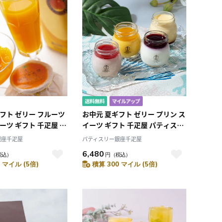
フト ゼリー フルーツ
お中元 夏ギフト ゼリー プリン ス
ーツ ギフト 千疋屋 パ
イーツ ギフト 千疋屋 パティスリ
銀座千疋屋 マンゴー
ー銀座千疋屋 銀座プリン詰合せ
銀座千疋屋
パティスリー銀座千疋屋
まるごとみかんぜりぃ
6,480
税込）
円
（税込）
 マイル (5倍)
積算 300 マイル (5倍)