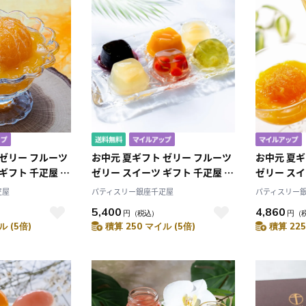
10
2026.10
月
2026.11
 ゼリー フルーツ
お中元 夏ギフト ゼリー フルーツ
お中元 夏ギ
木
金
土
日
月
火
水
木
金
土
ギフト 千疋屋 パ
ゼリー スイーツ ギフト 千疋屋 パ
ゼリー スイ
4
5
1
2
3
千疋屋 まるごと
ティスリー銀座千疋屋 銀座ゼリ
ティスリー
疋屋
パティスリー銀座千疋屋
パティスリー
0
11
12
4
5
6
7
8
9
10
ー16個
ドリンク&
5,400
4,860
7
18
19
11
12
13
14
15
16
17
円
（税込）
円
（
ル (5倍)
積算 250 マイル (5倍)
積算 225
4
25
26
18
19
20
21
22
23
24
25
26
27
28
29
30
31