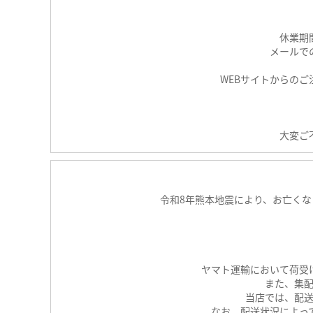
休業期
メールで
WEBサイトからの
大変ご
令和8年熊本地震により、お亡く
ヤマト運輸において荷受
また、集
当店では、配
なお、配送状況によっ