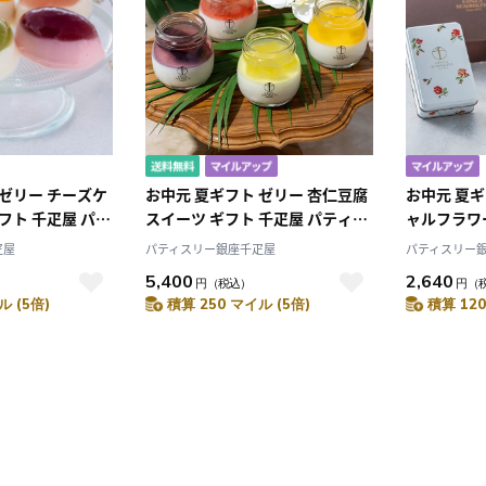
 ゼリー チーズケ
お中元 夏ギフト ゼリー 杏仁豆腐
お中元 夏
フト 千疋屋 パテ
スイーツ ギフト 千疋屋 パティス
ャルフラワ
疋屋 銀座フルー
リー銀座千疋屋 銀座フルーツ杏
リー スイー
疋屋
パティスリー銀座千疋屋
パティスリー
５個
仁詰合せ
ィスリー銀
5,400
2,640
円
（税込）
円
（
ツゼリー缶
ル (5倍)
積算 250 マイル (5倍)
積算 120