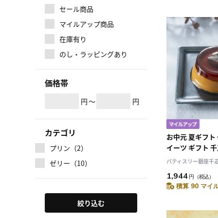
セール商品
マイルアップ商品
在庫有り
のし・ラッピングあり
価格帯
円
～
円
カテゴリ
お中元 夏ギフト 
イーツ ギフト 
プリン（2）
ー銀座千疋屋 銀
パティスリー銀座千
ゼリー（10）
個入
1,944
円
（税込）
積算 90 マイル
絞り込む