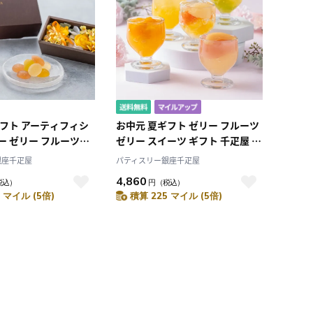
ギフト アーティフィシ
お中元 夏ギフト ゼリー フルーツ
ー ゼリー フルーツゼ
ゼリー スイーツ ギフト 千疋屋 パ
ツ ギフト 千疋屋 パテ
ティスリー銀座千疋屋 銀座フル
銀座千疋屋
パティスリー銀座千疋屋
座千疋屋 銀座フルー
ーツジュレ9個
4,860
税込）
円
（税込）
＆フラワーボックス
 マイル (5倍)
積算 225 マイル (5倍)